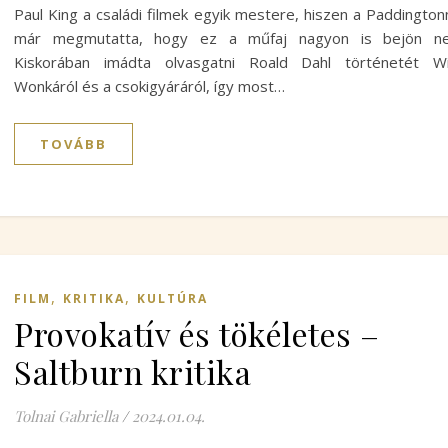
Paul King a családi filmek egyik mestere, hiszen a Paddington
már megmutatta, hogy ez a műfaj nagyon is bejön nek
Kiskorában imádta olvasgatni Roald Dahl történetét Wil
Wonkáról és a csokigyáráról, így most…
TOVÁBB
,
,
FILM
KRITIKA
KULTÚRA
Provokatív és tökéletes –
Saltburn kritika
Tolnai Gabriella
/
2024.01.04.