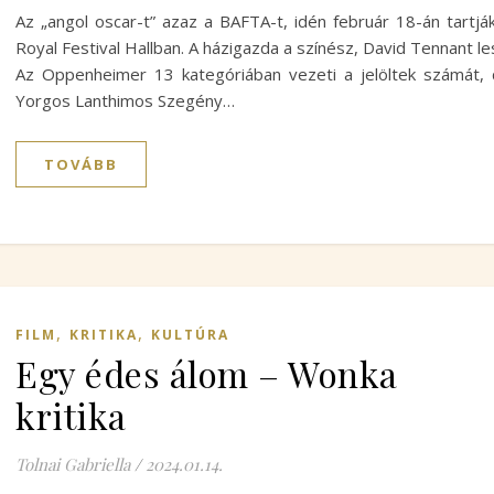
Az „angol oscar-t” azaz a BAFTA-t, idén február 18-án tartjá
Royal Festival Hallban. A házigazda a színész, David Tennant le
Az Oppenheimer 13 kategóriában vezeti a jelöltek számát,
Yorgos Lanthimos Szegény…
TOVÁBB
,
,
FILM
KRITIKA
KULTÚRA
Egy édes álom – Wonka
kritika
Tolnai Gabriella
/
2024.01.14.