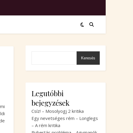
Keresés
Legutóbbi
bejegyzések
mi
Csíz! – Mosolyogj 2 kritika
ldi
Egy nevetséges rém – Longlegs
 de
– A rém kritika
Pubertás probléma – Agymanók