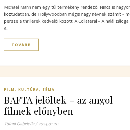
Michael Mann nem egy túl termékeny rendező. Nincs is nagyo
köztudatban, de Hollywoodban mégis nagy névnek számít – 
persze a thrillerek kedvelői között. A Collateral – A halál záloga
a…
TOVÁBB
,
,
FILM
KULTÚRA
TÉMA
BAFTA jelöltek – az angol
filmek előnyben
Tolnai Gabriella
/
2024.01.20.