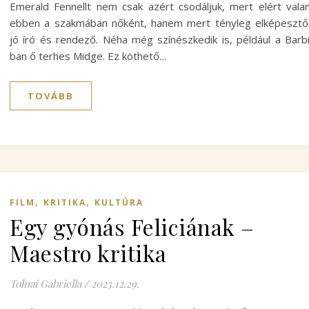
Emerald Fennellt nem csak azért csodáljuk, mert elért vala
ebben a szakmában nőként, hanem mert tényleg elképeszt
jó író és rendező. Néha még színészkedik is, például a Barb
ban ő terhes Midge. Ez köthető…
TOVÁBB
,
,
FILM
KRITIKA
KULTÚRA
Egy gyónás Feliciának –
Maestro kritika
Tolnai Gabriella
/
2023.12.29.