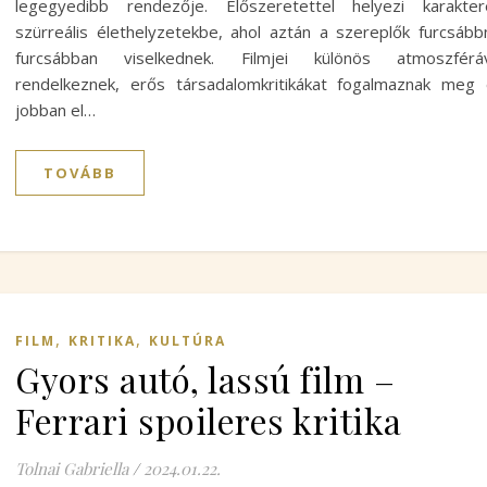
legegyedibb rendezője. Előszeretettel helyezi karakter
szürreális élethelyzetekbe, ahol aztán a szereplők furcsább
furcsábban viselkednek. Filmjei különös atmoszféráv
rendelkeznek, erős társadalomkritikákat fogalmaznak meg
jobban el…
TOVÁBB
,
,
FILM
KRITIKA
KULTÚRA
Gyors autó, lassú film –
Ferrari spoileres kritika
Tolnai Gabriella
/
2024.01.22.