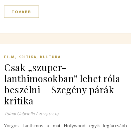
TOVÁBB
,
,
FILM
KRITIKA
KULTÚRA
Csak „szuper-
lanthimosokban” lehet róla
beszélni – Szegény párák
kritika
Tolnai Gabriella
/
2024.02.19.
Yorgos Lanthimos a mai Hollywood egyik legfurcsább 