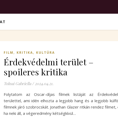
VAT
,
,
FILM
KRITIKA
KULTÚRA
Érdekvédelmi terület –
spoileres kritika
Tolnai Gabriella
/
2024.04.21.
Folytatom az Oscar-díjas filmek listáját az Érdekvédel
területtel, ami idén elhozta a legjobb hang és a legjobb külfö
filmnek járó szobrocskát. Jonathan Glazer ritkán rendez filmet,
ha neki áll, a végeredmény kétségkívül…