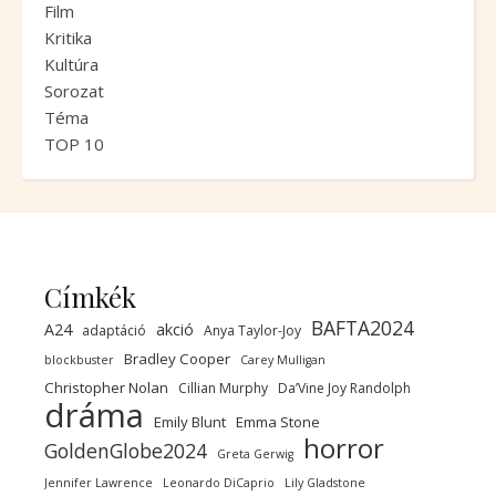
Film
Kritika
Kultúra
Sorozat
Téma
TOP 10
Címkék
BAFTA2024
A24
akció
adaptáció
Anya Taylor-Joy
Bradley Cooper
blockbuster
Carey Mulligan
Christopher Nolan
Cillian Murphy
Da’Vine Joy Randolph
dráma
Emily Blunt
Emma Stone
horror
GoldenGlobe2024
Greta Gerwig
Jennifer Lawrence
Leonardo DiCaprio
Lily Gladstone