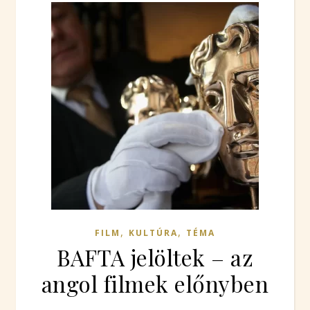
,
,
FILM
KULTÚRA
TÉMA
BAFTA jelöltek – az
angol filmek előnyben