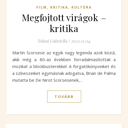
,
,
FILM
KRITIKA
KULTÚRA
Megfojtott virágok –
kritika
Tolnai Gabriella
/
2023.11.04.
Martin Scorsese az egyik nagy legenda azok közül,
akik még a 80-as években forradalmasítottak a
mozikat a blockbusterekkel. A forgatókönyveiket és
a színeszeiket egymásnak adogatva, Brian de Palma
mutatta be De Nirot Scorsesenek,…
TOVÁBB