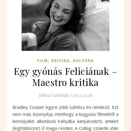
,
,
FILM
KRITIKA
KULTÚRA
Egy gyónás Feliciának –
Maestro kritika
Tolnai Gabriella
/
2023.12.29.
Bradley Cooper egyre jobb színész és rendező. Ezt
nem más bizonyítja, minthogy a bugyuta filmektől a
komolyabb alkotások irányába kanyarodott, amiket
(legtöbbször) ő maga rendez. A Csillag születik után