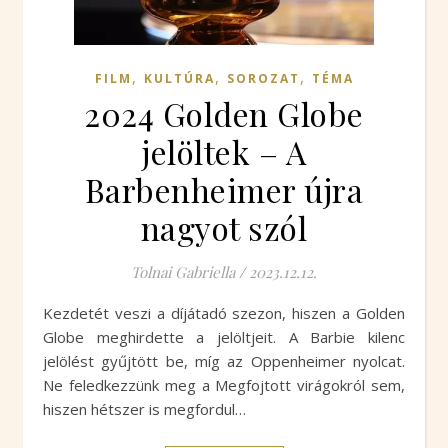
,
,
,
FILM
KULTÚRA
SOROZAT
TÉMA
2024 Golden Globe
jelöltek – A
Barbenheimer újra
nagyot szól
Tolnai Gabriella
/
2023.12.12.
Kezdetét veszi a díjátadó szezon, hiszen a Golden
Globe meghirdette a jelöltjeit. A Barbie kilenc
jelölést gyűjtött be, míg az Oppenheimer nyolcat.
Ne feledkezzünk meg a Megfojtott virágokról sem,
hiszen hétszer is megfordul…