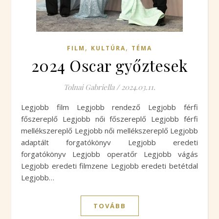
,
,
FILM
KULTÚRA
TÉMA
2024 Oscar győztesek
Tolnai Gabriella
/
2024.03.11.
Legjobb film Legjobb rendező Legjobb férfi
főszereplő Legjobb női főszereplő Legjobb férfi
mellékszereplő Legjobb női mellékszereplő Legjobb
adaptált forgatókönyv Legjobb eredeti
forgatókönyv Legjobb operatőr Legjobb vágás
Legjobb eredeti filmzene Legjobb eredeti betétdal
Legjobb…
TOVÁBB