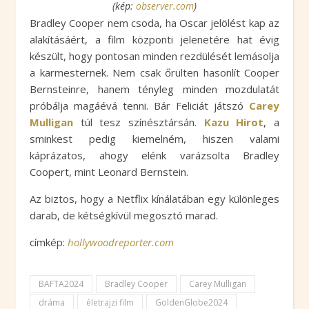
(kép:
observer.com
)
Bradley Cooper nem csoda, ha Oscar jelölést kap az
alakításáért, a film központi jelenetére hat évig
készült, hogy pontosan minden rezdülését lemásolja
a karmesternek. Nem csak őrülten hasonlít Cooper
Bernsteinre, hanem tényleg minden mozdulatát
próbálja magáévá tenni. Bár Feliciát játszó
Carey
Mulligan
túl tesz színésztársán.
Kazu Hirot
, a
sminkest pedig kiemelném, hiszen valami
káprázatos, ahogy elénk varázsolta Bradley
Coopert, mint Leonard Bernstein.
Az biztos, hogy a Netflix kínálatában egy különleges
darab, de kétségkívül megosztó marad.
címkép:
hollywoodreporter.com
BAFTA2024
Bradley Cooper
Carey Mulligan
dráma
életrajzi film
GoldenGlobe2024