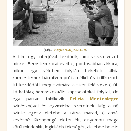
(kép:
vaguevisages.com
)
A film egy interjúval kezdődik, ami vissza vezet
minket Bernstein korai éveibe, pontosabban akkora,
mikor egy véletlen folytán bekellett állnia
karmesternek bármilyen próba nélkül és brillírozott.
Itt kezdődött meg számára a siker felé vezető út.
Láthatólag homoszexuális kapcsolatokat folytat, de
egy partyn találkozik
Felicia Montealegre
színésznővel és egymásba szeretnek. Míg a nő
szinte egész életébe a társa marad, ő annál
kevésbé. Kicsapongó életet élt, elnyomott maga
kőrül mindenkit, leginkább feleségét, aki ebbe bele is