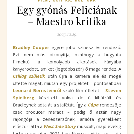
FILM
KRITIKA
KULTÚRA
Egy gyónás Feliciának
– Maestro kritika
2023.12.29.
Bradley Cooper
egyre jobb színész és rendező.
Ezt nem más bizonyítja, minthogy a bugyuta
filmektől a komolyabb alkotások irányába
kanyarodott, amiket (legtöbbször) ő maga rendez. A
Csillag születik
után újra a kamera elé és mögé
ültette magát, miután egy projektet – pontosabban
Leonard Bernsteinről
szóló film ötletét –
Steven
Spielberg
készített volna, de ő kihátrált és
Bradleynek adta át a stafétát. Így a
Cápa
rendezője
csak producer maradt – pedig ő aztán nagy
rajongója a zeneszerzőnek, amióta gyerekként
először látta a
West Side Story
musicalt, majd évekig
tartó terve után 2021-ben filmre is vitte azt -, de