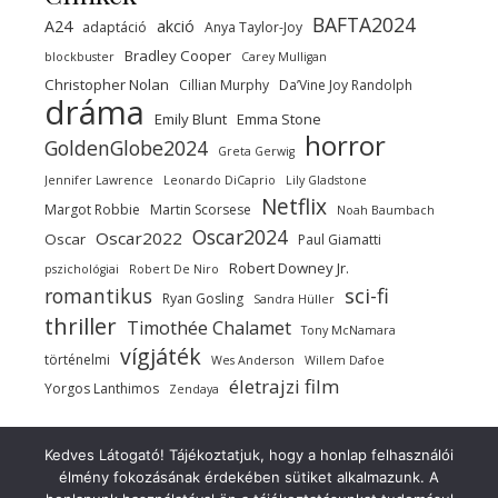
BAFTA2024
A24
akció
adaptáció
Anya Taylor-Joy
Bradley Cooper
blockbuster
Carey Mulligan
Christopher Nolan
Cillian Murphy
Da’Vine Joy Randolph
dráma
Emily Blunt
Emma Stone
horror
GoldenGlobe2024
Greta Gerwig
Jennifer Lawrence
Leonardo DiCaprio
Lily Gladstone
Netflix
Margot Robbie
Martin Scorsese
Noah Baumbach
Oscar2024
Oscar2022
Oscar
Paul Giamatti
Robert Downey Jr.
pszichológiai
Robert De Niro
sci-fi
romantikus
Ryan Gosling
Sandra Hüller
thriller
Timothée Chalamet
Tony McNamara
vígjáték
történelmi
Wes Anderson
Willem Dafoe
életrajzi film
Yorgos Lanthimos
Zendaya
Kedves Látogató! Tájékoztatjuk, hogy a honlap felhasználói
élmény fokozásának érdekében sütiket alkalmazunk. A
Copyright 2021-2025 ©