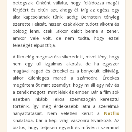
betegszik. Önként vállalta, hogy feláldozza magát
férjéért és eltűri azt, ahogy él. Míg az egész egy
álca kapcsolatnak tűnik, addig Bernstein tényleg
szerette Feliciát, hiszen csak akkor tudott alkotni és
boldog lenni, csak „akkor dalolt benne a zene”,
amikor vele volt, de nem tudta, hogy ezzel
feleségét elpusztítja.
A film elég megosztóra sikeredett, mivel tény, hogy
nem egy túl izgalmas alkotás, de ha egyszer
magával ragad és érdekel ez a bonyolult lelkivilág,
akkor különleges marad a számodra. Érdekes
megérteni őt mint személyt, hogy mi áll egy név és
a zenék mögött, mint lélek és ember. Bár a film sok
esetben inkább Felicia szemszögén keresztül
történik, így még érdekesebb látni a szerelmük
hányattatásait. Nem véletlen került a
Netflix
kínálatába, bár a képi világ vászonra kívánkozik. Az
biztos, hogy teljesen egyedi és művészi szemmel