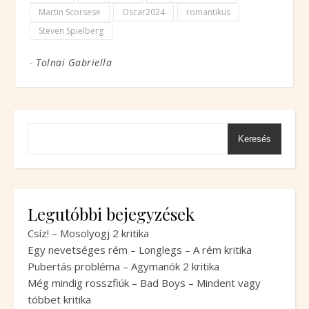
Martin Scorsese
Oscar2024
romantikus
Steven Spielberg
-
Tolnai Gabriella
Keresés
Legutóbbi bejegyzések
Csíz! – Mosolyogj 2 kritika
Egy nevetséges rém – Longlegs – A rém kritika
Pubertás probléma – Agymanók 2 kritika
Még mindig rosszfiúk – Bad Boys – Mindent vagy
többet kritika