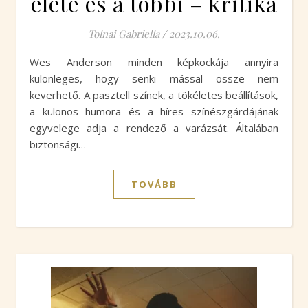
élete és a többi – kritika
Tolnai Gabriella
/
2023.10.06.
Wes Anderson minden képkockája annyira
különleges, hogy senki mással össze nem
keverhető. A pasztell színek, a tökéletes beállítások,
a különös humora és a híres színészgárdájának
egyvelege adja a rendező a varázsát. Általában
biztonsági…
TOVÁBB