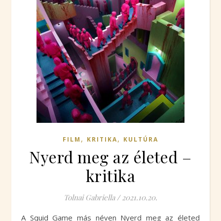
,
,
FILM
KRITIKA
KULTÚRA
Nyerd meg az életed –
kritika
Tolnai Gabriella
/
2021.10.20.
A Squid Game más néven Nyerd meg az életed