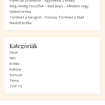
Pubertás probléma – Agymanók 2 kritika
Még mindig rosszfiúk – Bad Boys – Mindent vagy
többet kritika
Történet a haragról – Furiosa: Történet a Mad
Maxből kritika
Kategóriák
Divat
Film
Kritika
Kultúra
Sorozat
Téma
TOP 10