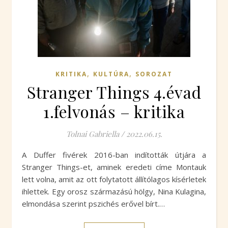
,
,
KRITIKA
KULTÚRA
SOROZAT
Stranger Things 4.évad
1.felvonás – kritika
Tolnai Gabriella
/
2022.06.15.
A Duffer fivérek 2016-ban indították útjára a
Stranger Things-et, aminek eredeti címe Montauk
lett volna, amit az ott folytatott állítólagos kísérletek
ihlettek. Egy orosz származású hölgy, Nina Kulagina,
elmondása szerint pszichés erővel bírt.…