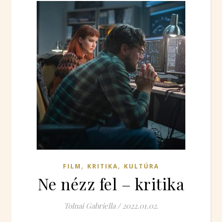
,
,
FILM
KRITIKA
KULTÚRA
Ne nézz fel – kritika
Tolnai Gabriella
/
2022.01.02.