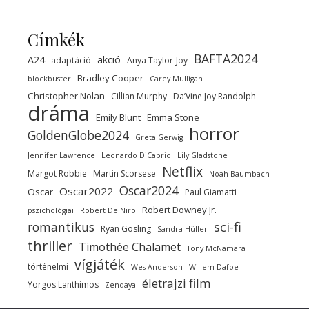
Címkék
BAFTA2024
A24
akció
adaptáció
Anya Taylor-Joy
Bradley Cooper
blockbuster
Carey Mulligan
Christopher Nolan
Cillian Murphy
Da’Vine Joy Randolph
dráma
Emily Blunt
Emma Stone
horror
GoldenGlobe2024
Greta Gerwig
Jennifer Lawrence
Leonardo DiCaprio
Lily Gladstone
Netflix
Margot Robbie
Martin Scorsese
Noah Baumbach
Oscar2024
Oscar2022
Oscar
Paul Giamatti
Robert Downey Jr.
pszichológiai
Robert De Niro
sci-fi
romantikus
Ryan Gosling
Sandra Hüller
thriller
Timothée Chalamet
Tony McNamara
vígjáték
történelmi
Wes Anderson
Willem Dafoe
életrajzi film
Yorgos Lanthimos
Zendaya