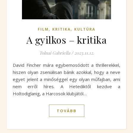
,
,
FILM
KRITIKA
KULTÚRA
A gyilkos – kritika
Tolnai Gabriella
/
2023.11.12.
David Fincher mára egybemosódott a thrillerekkel,
hiszen olyan zseniálisan bánik azokkal, hogy a neve
egyet jelent a minőséggel egy olyan műfajban, ami
nem erről híres. A Hetediktől kezdve a
Holtodiglanig, a Harcosok klubjától…
TOVÁBB