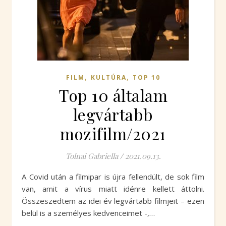
,
,
FILM
KULTÚRA
TOP 10
Top 10 általam
legvártabb
mozifilm/2021
Tolnai Gabriella
/
2021.09.13.
A Covid után a filmipar is újra fellendült, de sok film
van, amit a vírus miatt idénre kellett áttolni.
Összeszedtem az idei év legvártabb filmjeit – ezen
belül is a személyes kedvenceimet -,…