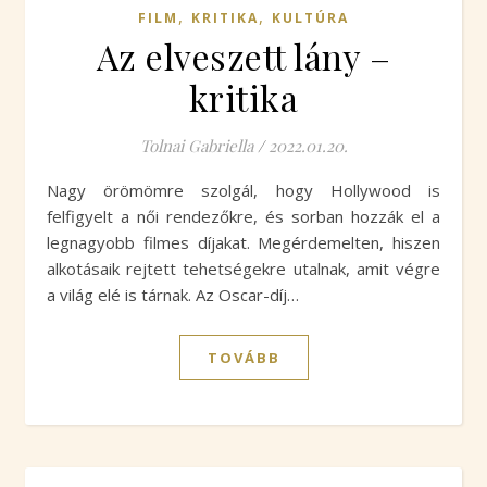
,
,
FILM
KRITIKA
KULTÚRA
Az elveszett lány –
kritika
Tolnai Gabriella
/
2022.01.20.
Nagy örömömre szolgál, hogy Hollywood is
felfigyelt a női rendezőkre, és sorban hozzák el a
legnagyobb filmes díjakat. Megérdemelten, hiszen
alkotásaik rejtett tehetségekre utalnak, amit végre
a világ elé is tárnak. Az Oscar-díj…
TOVÁBB