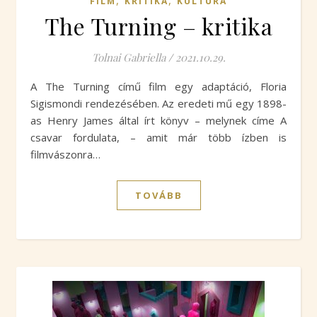
,
,
FILM
KRITIKA
KULTÚRA
The Turning – kritika
Tolnai Gabriella
/
2021.10.29.
A The Turning című film egy adaptáció, Floria
Sigismondi rendezésében. Az eredeti mű egy 1898-
as Henry James által írt könyv – melynek címe A
csavar fordulata, – amit már több ízben is
filmvászonra…
TOVÁBB