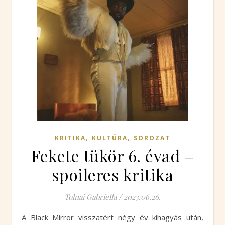
,
,
KRITIKA
KULTÚRA
SOROZAT
Fekete tükör 6. évad –
spoileres kritika
Tolnai Gabriella
/
2023.06.26.
A Black Mirror visszatért négy év kihagyás után,