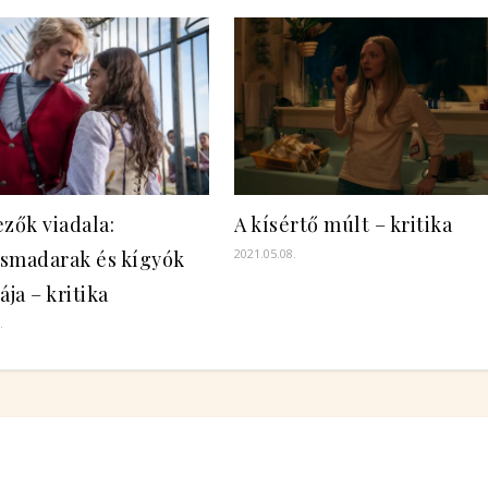
zők viadala:
A kísértő múlt – kritika
2021.05.08.
smadarak és kígyók
ája – kritika
.