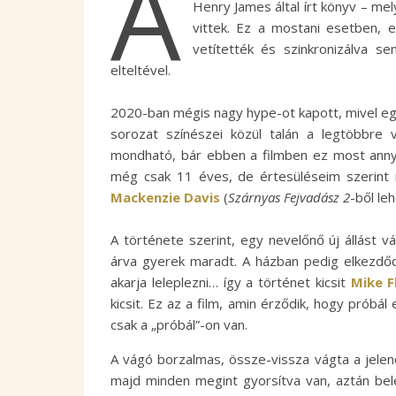
A
Henry James által írt könyv – mel
vittek. Ez a mostani esetben, 
vetítették és szinkronizálva s
elteltével.
2020-ban mégis nagy hype-ot kapott, mivel eg
sorozat színészei közül talán a legtöbbre v
mondható, bár ebben a filmben ez most ann
még csak 11 éves, de értesüléseim szerint má
Mackenzie Davis
(
Szárnyas Fejvadász 2
-ből le
A története szerint, egy nevelőnő új állást vá
árva gyerek maradt. A házban pedig elkezdőd
akarja leleplezni… így a történet kicsit
Mike F
kicsit. Ez az a film, amin érződik, hogy próbál 
csak a „próbál”-on van.
A vágó borzalmas, össze-vissza vágta a jelenet
majd minden megint gyorsítva van, aztán bele