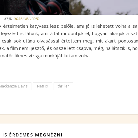
kép:
observer.com
 értelmetlen katyvasz lesz belőle, ami jó is lehetett volna a sa
ejezést is látunk, ami által mi döntjük el, hogyan akarjuk a szt
s csak sok utána olvasással értettem meg, mit akart pontosa
k, a film nem ijesztő, és össze lett csapva, még, ha látszik is, h
 amatőr filmes vizsga munkáját láttam volna…
Mackenzie Davis
Netflix
thriller
 IS ÉRDEMES MEGNÉZNI