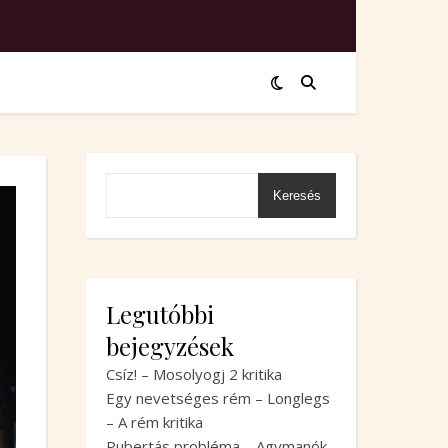
Keresés
Legutóbbi
bejegyzések
Csíz! – Mosolyogj 2 kritika
Egy nevetséges rém – Longlegs
– A rém kritika
Pubertás probléma – Agymanók