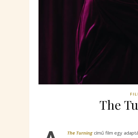
FI
The Tu
The Turning
című film egy adaptá