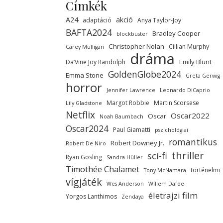
Címkék
A24
akció
adaptáció
Anya Taylor-Joy
BAFTA2024
Bradley Cooper
blockbuster
Christopher Nolan
Cillian Murphy
Carey Mulligan
dráma
Emily Blunt
Da’Vine Joy Randolph
GoldenGlobe2024
Emma Stone
Greta Gerwig
horror
Jennifer Lawrence
Leonardo DiCaprio
Margot Robbie
Martin Scorsese
Lily Gladstone
Netflix
Oscar2022
Oscar
Noah Baumbach
Oscar2024
Paul Giamatti
pszichológiai
romantikus
Robert Downey Jr.
Robert De Niro
thriller
sci-fi
Ryan Gosling
Sandra Hüller
Timothée Chalamet
történelmi
Tony McNamara
vígjáték
Wes Anderson
Willem Dafoe
életrajzi film
Yorgos Lanthimos
Zendaya