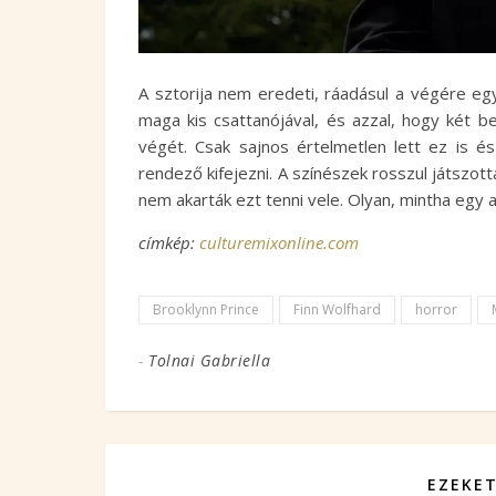
A sztorija nem eredeti, ráadásul a végére egy
maga kis csattanójával, és azzal, hogy két bef
végét. Csak sajnos értelmetlen lett ez is é
rendező kifejezni. A színészek rosszul játszotta
nem akarták ezt tenni vele. Olyan, mintha egy
címkép:
culturemixonline.com
Brooklynn Prince
Finn Wolfhard
horror
-
Tolnai Gabriella
EZEKET