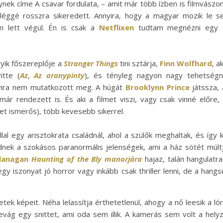
ynek címe A csavar fordulata, – amit már több ízben is filmvászo
eléggé rosszra sikeredett. Annyira, hogy a magyar mozik le 
em lett végül. Én is csak a
Netflixen
tudtam megnézni egy 
yik főszereplője a
Stranger Things
tini sztárja,
Finn Wolfhard
, ak
itte (
Az
,
Az aranypinty
), és tényleg nagyon nagy tehetség
yira nem mutatkozott meg. A húgát
Brooklynn Prince
játssza, 
r rendezett is. És aki a filmet viszi, vagy csak vinné előre,
het ismerős), több kevesebb sikerrel.
llal egy arisztokrata családnál, ahol a szülők meghaltak, és így 
nek a szokásos paranormális jelenségek, ami a ház sötét múlt
lanagan
Haunting of the Bly manorjára
hajaz, talán hangulatra
egy iszonyat jó horror vagy inkább csak thriller lenni, de a hangs
ek képeit. Néha lelassítja érthetetlenül, ahogy a nő leesik a lór
vág egy snittet, ami oda sem illik. A kamerás sem volt a hely