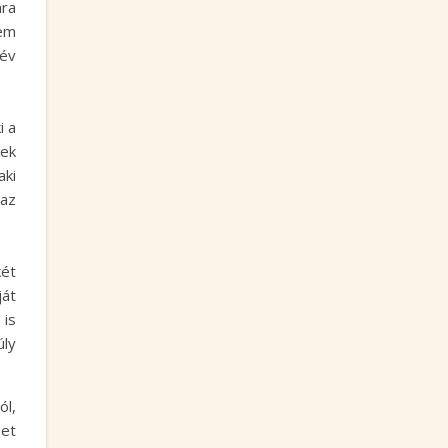
nra
sem
év
i a
nek
aki
 az
két
ját
 is
úly
ól,
zet