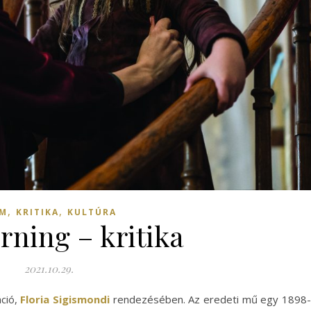
,
,
LM
KRITIKA
KULTÚRA
rning – kritika
2021.10.29.
ció,
Floria Sigismondi
rendezésében. Az eredeti mű egy 1898