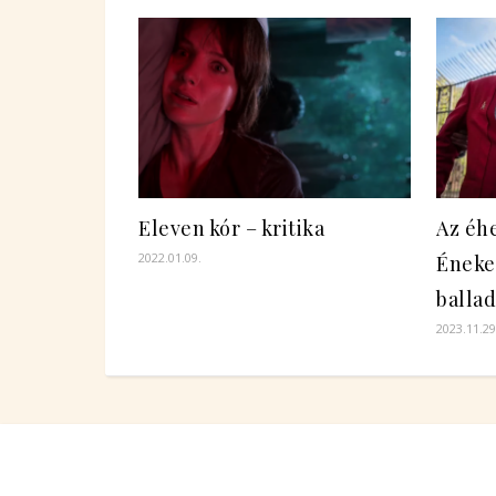
Eleven kór – kritika
Az éhe
2022.01.09.
Éneke
ballad
2023.11.29