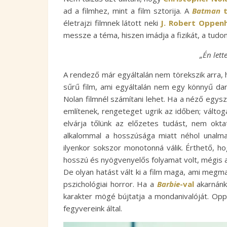
ad a filmhez, mint a film sztorija. A
Batman
t
életrajzi filmnek látott neki
J. Robert Oppen
messze a téma, hiszen imádja a fizikát, a tud
„Én lett
A rendező már egyáltalán nem törekszik arra
sűrű film, ami egyáltalán nem egy könnyű da
Nolan filmnél számítani lehet. Ha a néző egysz
említenek, rengeteget ugrik az időben; válto
elvárja tőlünk az előzetes tudást, nem okt
alkalommal a hosszúsága miatt néhol unalmas
ilyenkor sokszor monotonná válik. Érthető, h
hosszú és nyögvenyelős folyamat volt, mégis a
De olyan hatást vált ki a film maga, ami megm
pszichológiai horror. Ha a
Barbie
-val
akarnánk 
karakter mögé bújtatja a mondanivalóját. Oppe
fegyvereink által.