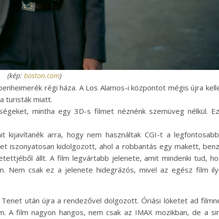
(kép:
boston.com
)
penheimerék régi háza. A Los Alamos-i központot mégis újra kell
 turisták miatt.
ségeket, mintha egy 3D-s filmet néznénk szemüveg nélkül. E
mit kijavítanék arra, hogy nem használtak CGI-t a legfontosab
lenet iszonyatosan kidolgozott, ahol a robbantás egy makett, benz
ttjéből állt. A film legvártabb jelenete, amit mindenki tud, h
. Nem csak ez a jelenete hidegrázós, mivel az egész film il
 Tenet után újra a rendezővel dolgozott. Óriási löketet ad filmn
lm. A film nagyon hangos, nem csak az IMAX mozikban, de a s