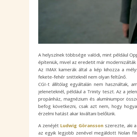
A helyszínek többsége valódi, mint például Op
építeniük, mivel az eredetit már modernizálták a
Az IMAX kamerák által a kép kihozza a mély
fekete-fehér snitteknél nem olyan feltűnő.
CGI-t állítólag egyáltalán nem használtak, a
jeleneteknél, például a Trinity teszt. Az a je
propánház, magnézium és alumíniumpor összete
befog következni, csak azt nem, hogy hogyan
érzelmi hatást akar kiváltani belőlünk.
A zenéjét
Ludwig Göransson
szerezte, aki a
az egyik legjobb zenével megáldott Nolan fi