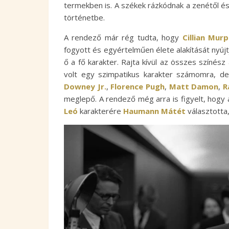
termekben is. A székek rázkódnak a zenétől és
történetbe.
A rendező már rég tudta, hogy
Cillian Mur
fogyott és egyértelműen élete alakítását nyújt
ő a fő karakter. Rajta kívül az összes színé
volt egy szimpatikus karakter számomra, de 
Downey Jr.
,
Florence Pugh
,
Matt Damon
,
R
meglepő. A rendező még arra is figyelt, hogy
Leó
karakterére
Haumann Mátét
választotta