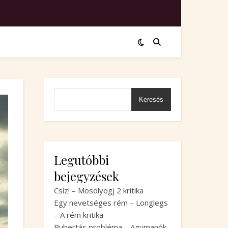
Keresés
Legutóbbi
bejegyzések
Csíz! – Mosolyogj 2 kritika
Egy nevetséges rém – Longlegs
– A rém kritika
Pubertás probléma – Agymanók