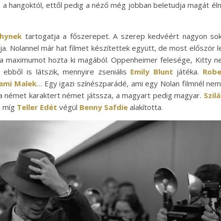
 a hangoktól, ettől pedig a néző még jobban beletudja magát éln
phy
nek
tartogatja a főszerepet. A szerep kedvéért nagyon so
ja. Nolannel már hat filmet készítettek együtt, de most először l
sz a maximumot hozta ki magából. Oppenheimer felesége, Kitty 
ebből is látszik, mennyire zseniális
Emily Blunt
játéka.
Robe
ami Malek
… Egy igazi színészparádé, ami egy Nolan filmnél nem
 a német karaktert német játssza, a magyart pedig magyar.
Szil
, míg
Teller Edét
végül
Benny Safdie
alakította.