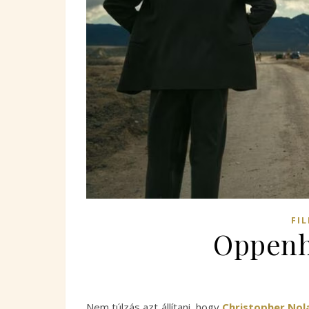
FI
Oppenh
Nem túlzás azt állítani, hogy
Christopher Nol