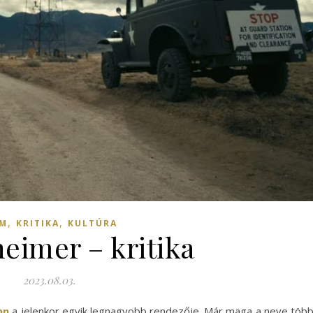
,
,
LM
KRITIKA
KULTÚRA
eimer – kritika
2023.08.03.
an
a jelenkor egyik legnagyobb rendezője. Már maga a neve töb