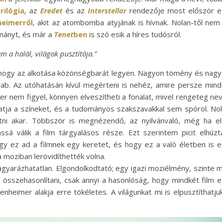
rilógia
, az
Eredet
és az
Interstellar
rendezője most először e
heimerről
, akit az atombomba atyjának is hívnak. Nolan-től nem 
ományt, és már a
Tenet
ben
is szó esik a híres tudósról.
em a halál, világok pusztítója.”
, hogy az alkotása közönségbarát legyen. Nagyon tömény és nag
rab. Az utóhatásán kívül megérteni is nehéz, amire persze min
er nem figyel, könnyen elveszítheti a fonalat, mivel rengeteg ne
gatja a színeket, és a tudományos szakszavakkal sem spórol. No
atni akar. Többször is megnézendő, az nyilvánvaló, még ha e
sá válik a film tárgyalásos része. Ezt szerintem picit elhúzt
ogy ez ad a filmnek egy keretet, és hogy ez a való életben is 
 moziban lerövidíthették volna.
agyarázhatatlan. Elgondolkodtató; egy igazi moziélmény, szinte 
összehasonlítani, csak annyi a hasonlóság, hogy mindkét film 
nheimer alakja erre tökéletes. A világunkat mi is elpusztíthatju