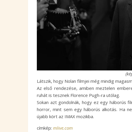
(ké
Látszik, hogy Nolan filmjei még mindig magas
Az első rendezése, amiben meztelen emberek
ruhát is tesznek Florence Pugh-ra utólag.
Sokan azt gondolnák, hogy ez egy háborús film
horror, mint sem egy háborús alkotás. Ha ne
újabb kört az IMAX mozikba.
címkép:
mlive.com