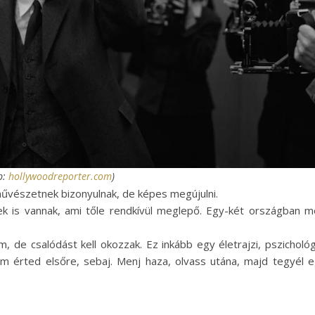
p:
hollywoodreporter.com
)
művészetnek bizonyulnak, de képes megújulni.
 is vannak, ami tőle rendkívül meglepő. Egy-két országban 
, de csalódást kell okozzak. Ez inkább egy életrajzi, pszichológ
m érted elsőre, sebaj. Menj haza, olvass utána, majd tegyél 