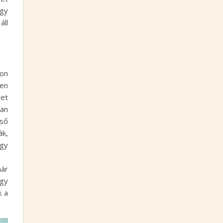
gy
áll
yon
den
vet
lan
lső
ák,
egy
már
egy
k a