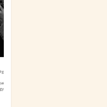
még
iai
egy