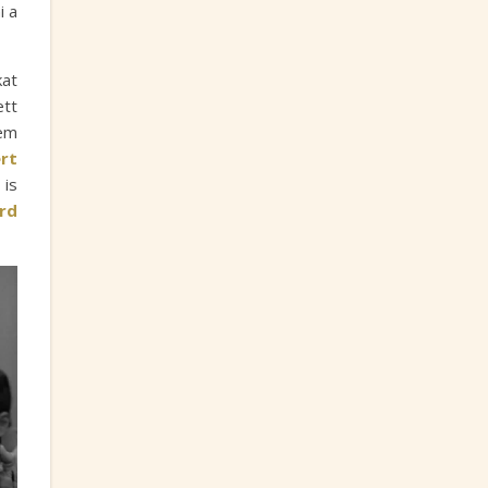
i a
kat
ett
nem
rt
 is
árd