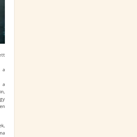
ett
z a
b a
in,
ogy
yen
ek,
ima