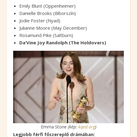
Emily Blunt (Oppenheimer)
Danielle Brooks (Bíborszín)
Jodie Foster (Nyad)
Julianne Moore (May December)
Rosamund Pike (Saltburn)
Da’Vine Joy Randolph (The Holdovers)
Emma Stone
(kép:
kqed
.org
)
Legjobb férfi főszereplő drámában: