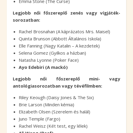
Emma Stone (The Curse)
Legjobb női főszereplő zenés vagy vígjáték-
sorozatban:
Rachel Brosnahan (A káprázatos Mrs. Maisel)
Quinta Brunson (Abbott Általános Iskola)
Elle Fanning (Nagy Katalin – A kezdetek)
Selena Gomez (Gyilkos a házban)
Natasha Lyonne (Poker Face)
Ayo Edebiri (A mackó)
Legjobb női főszereplő mini- vagy
antológiasorozatban vagy tévéfilmben:
Riley Keough (Daisy Jones & The Six)
Brie Larson (Minden kémia)
Elizabeth Olsen (Szerelem és halál)
Juno Temple (Fargo)
Rachel Weisz (Két test, egy lélek)