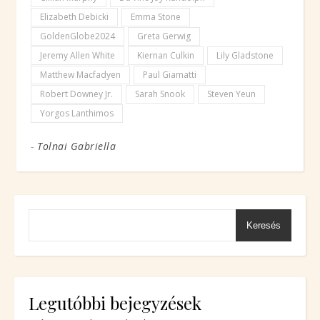
Elizabeth Debicki
Emma Stone
GoldenGlobe2024
Greta Gerwig
Jeremy Allen White
Kiernan Culkin
Lily Gladstone
Matthew Macfadyen
Paul Giamatti
Robert Downey Jr.
Sarah Snook
Steven Yeun
Yorgos Lanthimos
-
Tolnai Gabriella
Keresés
Legutóbbi bejegyzések