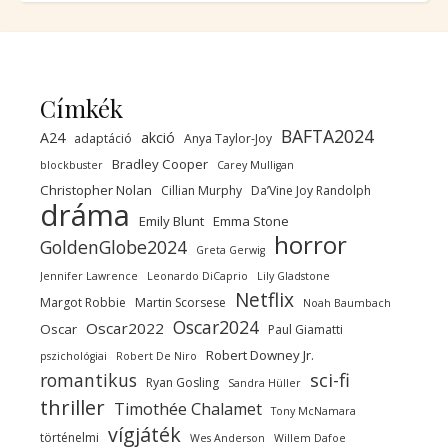
Címkék
BAFTA2024
A24
akció
adaptáció
Anya Taylor-Joy
Bradley Cooper
blockbuster
Carey Mulligan
Christopher Nolan
Cillian Murphy
Da’Vine Joy Randolph
dráma
Emily Blunt
Emma Stone
horror
GoldenGlobe2024
Greta Gerwig
Jennifer Lawrence
Leonardo DiCaprio
Lily Gladstone
Netflix
Margot Robbie
Martin Scorsese
Noah Baumbach
Oscar2024
Oscar2022
Oscar
Paul Giamatti
Robert Downey Jr.
pszichológiai
Robert De Niro
sci-fi
romantikus
Ryan Gosling
Sandra Hüller
thriller
Timothée Chalamet
Tony McNamara
vígjáték
történelmi
Wes Anderson
Willem Dafoe