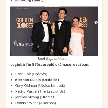
Ali Wong (Beef)
Beef
(kép:
axios.com
)
Legjobb férfi főszereplő drámasorozatban:
Brian Cox (Utódlás)
Kiernan Culkin (Utódlás)
Gary Oldman (Utolsó befutók)
Pedro Pascal (The Last of Us)
Jeremy Strong (Utódlás)
Dominic West (A korona)