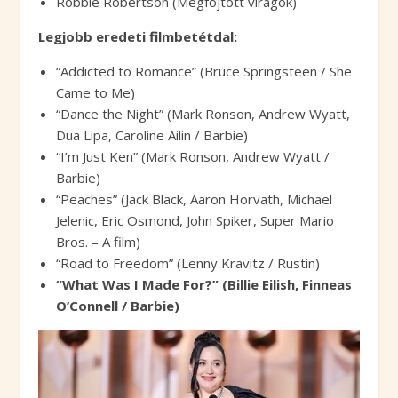
Robbie Robertson (Megfojtott virágok)
Legjobb eredeti filmbetétdal:
“Addicted to Romance” (Bruce Springsteen / She
Came to Me)
“Dance the Night” (Mark Ronson, Andrew Wyatt,
Dua Lipa, Caroline Ailin / Barbie)
“I’m Just Ken” (Mark Ronson, Andrew Wyatt /
Barbie)
“Peaches” (Jack Black, Aaron Horvath, Michael
Jelenic, Eric Osmond, John Spiker, Super Mario
Bros. – A film)
“Road to Freedom” (Lenny Kravitz / Rustin)
“What Was I Made For?” (Billie Eilish, Finneas
O’Connell / Barbie)