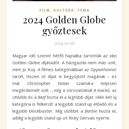
,
,
FILM
KULTÚRA
TÉMA
2024 Golden Globe
győztesek
2024.01.08.
Magyar idő szerint hétfő hajnalba tartották az idei
Golden Globe díjátadót. A házigazda nem más volt,
mint Jo Koy. A filmes kategóriákban az
Oppenheimer
tarolt, hiszen öt díjat is begyűjtött magának – ez
már Christopher Nolan számára teljesen
megérdemelt volt -, míg a sorozatoknál
A mackó
, az
Utódlás
és a
Beef
hozta el a legtöbb díjat. Idén két új
kategória is felkerült: a legjobb stand up előadó és a
legjobb blockbuster. Míg utóbbit a
Barbie
hozta el,
addig a legjobb stand up-ot Ricky Gervais nyerte.