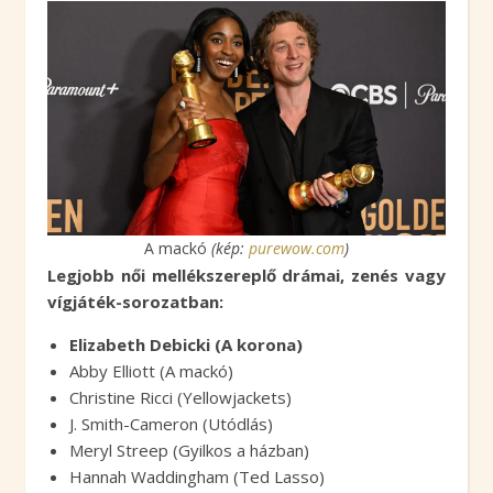
A mackó
(kép:
purewow.com
)
Legjobb női mellékszereplő drámai, zenés vagy
vígjáték-sorozatban:
Elizabeth Debicki (A korona)
Abby Elliott (A mackó)
Christine Ricci (Yellowjackets)
J. Smith-Cameron (Utódlás)
Meryl Streep (Gyilkos a házban)
Hannah Waddingham (Ted Lasso)