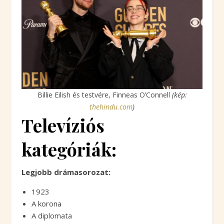
Billie Eilish és testvére, Finneas O’Connell
(kép:
thehindu.com
)
Televíziós
kategóriák:
Legjobb drámasorozat:
1923
A korona
A diplomata