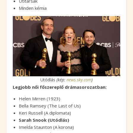
Útitársak
Minden kémia
Utódlás
(kép:
news.sky.com
)
Legjobb női főszereplő drámasorozatban:
Helen Mirren (1923)
Bella Ramsey (The Last of Us)
Keri Russell (A diplomata)
Sarah Snook (Utódlás)
Imelda Staunton (A korona)