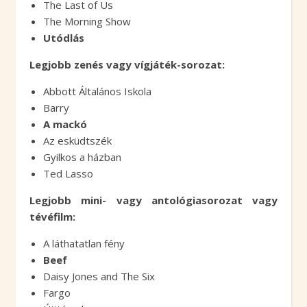
The Last of Us
The Morning Show
Utódlás
Legjobb zenés vagy vígjáték-sorozat:
Abbott Általános Iskola
Barry
A mackó
Az esküdtszék
Gyilkos a házban
Ted Lasso
Legjobb mini- vagy antológiasorozat vagy
tévéfilm:
A láthatatlan fény
Beef
Daisy Jones and The Six
Fargo