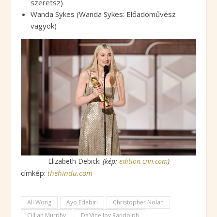
szeretsz)
Wanda Sykes (Wanda Sykes: Előadóművész
vagyok)
Elizabeth Debicki
(kép:
edition.cnn.com
)
címkép:
thehindu.com
Ali Wong
Ayo Edebiri
Christopher Nolan
Cillian Murphy
Da’Vine Joy Randolph