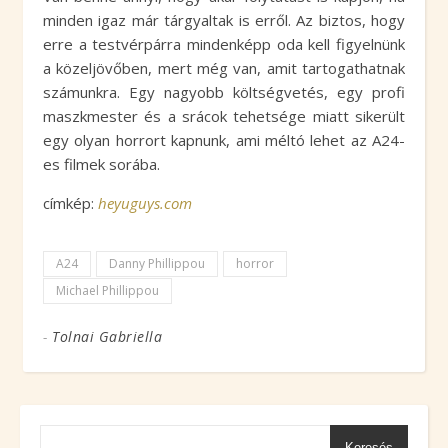
minden igaz már tárgyaltak is erről. Az biztos, hogy
erre a testvérpárra mindenképp oda kell figyelnünk
a közeljövőben, mert még van, amit tartogathatnak
számunkra. Egy nagyobb költségvetés, egy profi
maszkmester és a srácok tehetsége miatt sikerült
egy olyan horrort kapnunk, ami méltó lehet az A24-
es filmek sorába.
címkép:
heyuguys.com
A24
Danny Phillippou
horror
Michael Phillippou
-
Tolnai Gabriella
Keresés