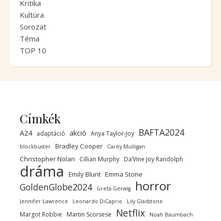
Kritika
Kultúra
Sorozat
Téma
TOP 10
Címkék
BAFTA2024
A24
akció
adaptáció
Anya Taylor-Joy
Bradley Cooper
blockbuster
Carey Mulligan
Christopher Nolan
Cillian Murphy
Da’Vine Joy Randolph
dráma
Emily Blunt
Emma Stone
horror
GoldenGlobe2024
Greta Gerwig
Jennifer Lawrence
Leonardo DiCaprio
Lily Gladstone
Netflix
Margot Robbie
Martin Scorsese
Noah Baumbach