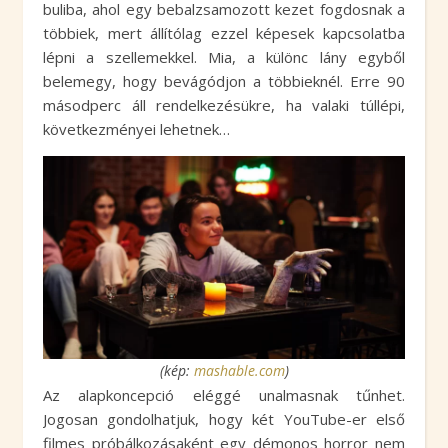
buliba, ahol egy bebalzsamozott kezet fogdosnak a
többiek, mert állítólag ezzel képesek kapcsolatba
lépni a szellemekkel. Mia, a különc lány egyből
belemegy, hogy bevágódjon a többieknél. Erre 90
másodperc áll rendelkezésükre, ha valaki túllépi,
következményei lehetnek…
(kép:
mashable.com
)
Az alapkoncepció eléggé unalmasnak tűnhet.
Jogosan gondolhatjuk, hogy két YouTube-er első
filmes próbálkozásaként egy démonos horror nem