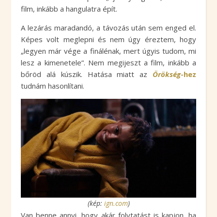
film, inkább a hangulatra épít.
A lezárás maradandó, a távozás után sem enged el.
Képes volt meglepni és nem úgy éreztem, hogy
„legyen már vége a finálénak, mert úgyis tudom, mi
lesz a kimenetele”. Nem megijeszt a film, inkább a
bőröd alá kúszik. Hatása miatt az
Örökség
-hez
tudnám hasonlítani.
(kép:
ign.com
)
Van benne annyi, hogy akár folytatást is kapjon, ha