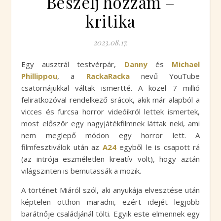
Beszélj hozzám –
kritika
2023.08.17.
Egy ausztrál testvérpár,
Danny
és
Michael
Phillippou
, a
RackaRacka
nevű YouTube
csatornájukkal váltak ismertté. A közel 7 millió
feliratkozóval rendelkező srácok, akik már alapból a
vicces és furcsa horror videóikról lettek ismertek,
most először egy nagyjátékfilmnek láttak neki, ami
nem meglepő módon egy horror lett. A
filmfesztiválok után az
A24
egyből le is csapott rá
(az intrója eszméletlen kreatív volt), hogy aztán
világszinten is bemutassák a mozik.
A történet Miáról szól, aki anyukája elvesztése után
képtelen otthon maradni, ezért idejét legjobb
barátnője családjánál tölti. Egyik este elmennek egy