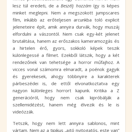
lesz túl eredeti, de a
Beszélj hozzám
így is képes
minket meglepni. Nem a megszokott jumpscares
film, inkább az erőteljesen arcunkba toló explicit
jeleneteire épít, amik annyira durvák, hogy muszáj
elfordulni a vászontól. Nem csak egy-két jelenet
brutalitása, hanem az erőszakos kameramozgás és
a hirtelen érő, gyors, sokkoló képek teszik
különlegessé a filmet. Ezekből látszik, hogy a két
rendezőnek van tehetsége a horror műfajhoz. A
vicces vonal számomra elmaradt, a poénok gagyik
és gyerekesek, ahogy többnyire a karakterek
párbeszédei is, de ettől elvonatkoztatva egy
nagyon különleges horrort kapunk. Kritika a Z
generációról, hogy nem csak kipróbálják a
szellemidézést, hanem még élvezik és le is
videózzák.
Tetszik, hogy nem lett annyira sablonos, mint
vártam. Nem az a tipikus „ajtó nyitogatós, este van”