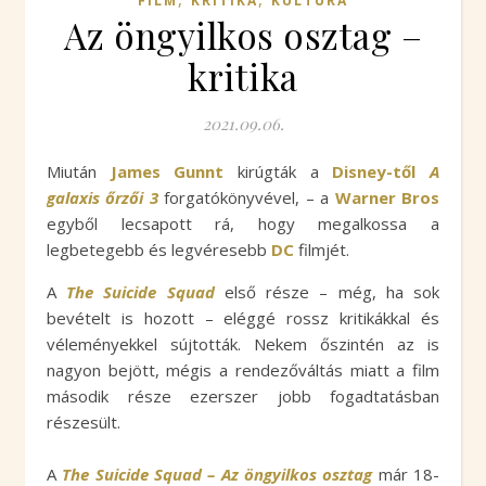
FILM
KRITIKA
KULTÚRA
Az öngyilkos osztag –
kritika
2021.09.06.
Miután
James Gunnt
kirúgták a
Disney-től
A
galaxis őrzői 3
forgatókönyvével, – a
Warner Bros
egyből lecsapott rá, hogy megalkossa a
legbetegebb és legvéresebb
DC
filmjét.
A
The Suicide Squad
első része – még, ha sok
bevételt is hozott – eléggé rossz kritikákkal és
véleményekkel sújtották. Nekem őszintén az is
nagyon bejött, mégis a rendezőváltás miatt a film
második része ezerszer jobb fogadtatásban
részesült.
A
The Suicide Squad – Az öngyilkos osztag
már 18-