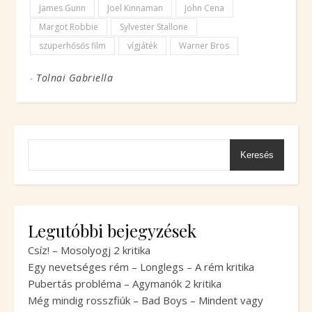
James Gunn
Joel Kinnaman
John Cena
Margot Robbie
Sylvester Stallone
szuperhősős film
vígjáték
Warner Bros
-
Tolnai Gabriella
Keresés
Legutóbbi bejegyzések
Csíz! – Mosolyogj 2 kritika
Egy nevetséges rém – Longlegs – A rém kritika
Pubertás probléma – Agymanók 2 kritika
Még mindig rosszfiúk – Bad Boys – Mindent vagy