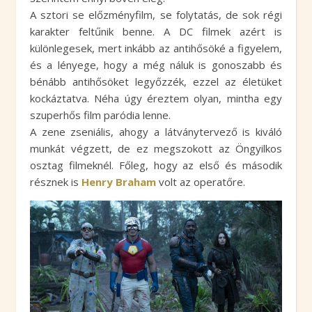
A sztori se előzményfilm, se folytatás, de sok régi
karakter feltűnik benne. A DC filmek azért is
különlegesek, mert inkább az antihősöké a figyelem,
és a lényege, hogy a még náluk is gonoszabb és
bénább antihősöket legyőzzék, ezzel az életüket
kockáztatva. Néha úgy éreztem olyan, mintha egy
szuperhős film paródia lenne.
A zene zseniális, ahogy a látványtervező is kiváló
munkát végzett, de ez megszokott az Öngyilkos
osztag filmeknél. Főleg, hogy az első és második
résznek is
Henry Braham
volt az operatőre.