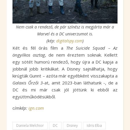
Nem csak a rendező, de pár színész is megjárta már a
Marvel és a DC univerzumot is.
(kép:
digitalspy.com
)
Két és fél órás film a
The Suicide Squad – Az
öngyilkos osztag
, de nem éreztem soknak. Kellett
egy sötét humorú rendező, hogy újra a DC kapja a
jobbnál jobb kritikákat. A Disney sajnálhatja, hogy
kirúgták Gunnt – azóta már egyébként visszakapta a
Galaxis Őrzői 3
-at, amit 2023-ban láthatunk -, de a
DC és mi már csak jól jöttünk ki ebből az
együttműködésükből.
c
ímkép:
ign.com
Daniela Melchior
DC
Disney
Idris Elba