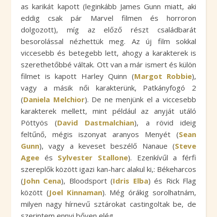
as karikát kapott (leginkább James Gunn miatt, aki
eddig csak pár Marvel filmen és horroron
dolgozott), míg az előző részt családbarát
besorolással nézhettük meg. Az új film sokkal
viccesebb és betegebb lett, ahogy a karakterek is
szerethetőbbé váltak. Ott van a már ismert és külön
filmet is kapott Harley Quinn (
Margot Robbie
),
vagy a másik női karakterünk, Patkányfogó 2
(
Daniela Melchior
). De ne menjünk el a viccesebb
karakterek mellett, mint például az anyját utáló
Pöttyös (
David Dastmalchian
), a rövid ideig
feltűnő, mégis iszonyat aranyos Menyét (
Sean
Gunn
), vagy a keveset beszélő Nanaue (
Steve
Agee
és
Sylvester Stallone
). Ezenkívűl a férfi
szereplők között igazi kan-harc alakul ki,: Békeharcos
(
John Cena
), Bloodsport (
Idris Elba
) és Rick Flag
között (
Joel Kinnaman
). Még órákig sorolhatnám,
milyen nagy hírnevű sztárokat castingoltak be, de
szerintem ennyi bőven elég.