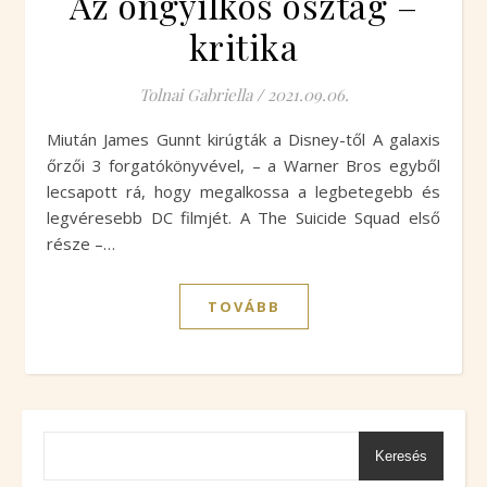
Az öngyilkos osztag –
kritika
Tolnai Gabriella
/
2021.09.06.
Miután James Gunnt kirúgták a Disney-től A galaxis
őrzői 3 forgatókönyvével, – a Warner Bros egyből
lecsapott rá, hogy megalkossa a legbetegebb és
legvéresebb DC filmjét. A The Suicide Squad első
része –…
TOVÁBB
Keresés