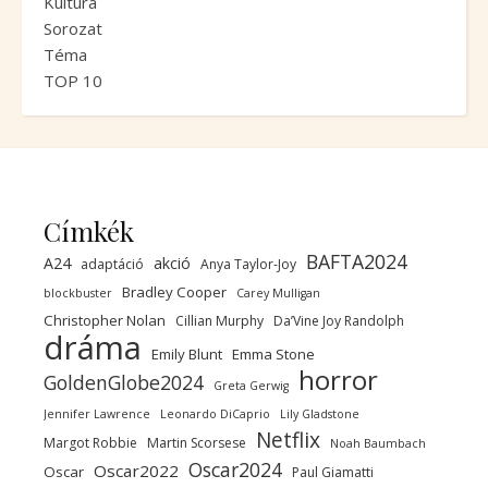
Kultúra
Sorozat
Téma
TOP 10
Címkék
BAFTA2024
A24
akció
adaptáció
Anya Taylor-Joy
Bradley Cooper
blockbuster
Carey Mulligan
Christopher Nolan
Cillian Murphy
Da’Vine Joy Randolph
dráma
Emily Blunt
Emma Stone
horror
GoldenGlobe2024
Greta Gerwig
Jennifer Lawrence
Leonardo DiCaprio
Lily Gladstone
Netflix
Margot Robbie
Martin Scorsese
Noah Baumbach
Oscar2024
Oscar2022
Oscar
Paul Giamatti