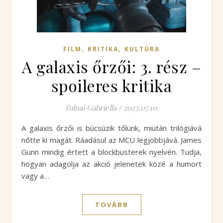
,
,
FILM
KRITIKA
KULTÚRA
A galaxis őrzői: 3. rész –
spoileres kritika
Tolnai Gabriella
/
2023.07.10.
A galaxis őrzői is búcsúzik tőlünk, miután trilógiává
nőtte ki magát. Ráadásul az MCU legjobbjává. James
Gunn mindig értett a blockbusterek nyelvén. Tudja,
hogyan adagolja az akció jelenetek közé a humort
vagy a…
TOVÁBB