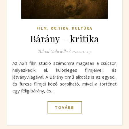
,
,
FILM
KRITIKA
KULTÚRA
Bárány – kritika
Tolnai Gabriella
/
2022.01.13.
Az A24 film stúdió számomra magasan a csúcson
helyezkedik el, különleges filmjeivel, és
látványvilágával. A Bárány cimű alkotás is az egyedi,
és furcsa filmjei közé sorolható, mivel a történet
egy félig bárány, és…
TOVÁBB