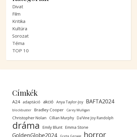
Divat
Film
Kritika
Kultúra
Sorozat
Téma
TOP 10
Címkék
BAFTA2024
A24
akció
adaptáció
Anya Taylor-Joy
Bradley Cooper
blockbuster
Carey Mulligan
Christopher Nolan
Cillian Murphy
Da’Vine Joy Randolph
dráma
Emily Blunt
Emma Stone
horror
GoldenGlobe2024
Greta Gerwig