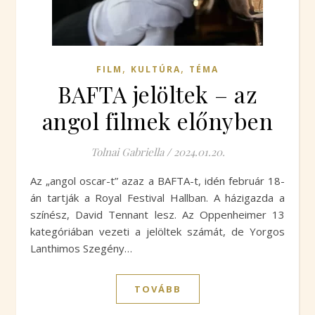
,
,
FILM
KULTÚRA
TÉMA
BAFTA jelöltek – az
angol filmek előnyben
Tolnai Gabriella
/
2024.01.20.
Az „angol oscar-t” azaz a BAFTA-t, idén február 18-
án tartják a Royal Festival Hallban. A házigazda a
színész, David Tennant lesz. Az Oppenheimer 13
kategóriában vezeti a jelöltek számát, de Yorgos
Lanthimos Szegény…
TOVÁBB