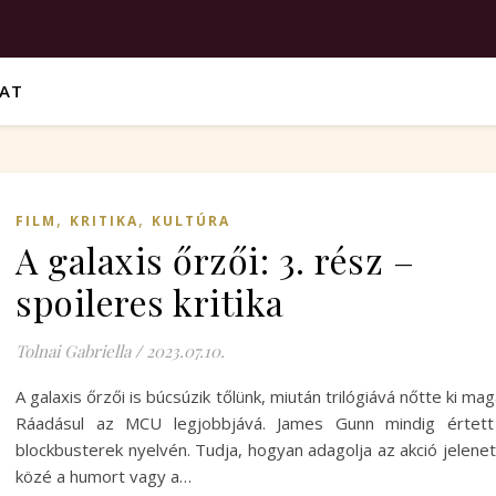
VAT
,
,
FILM
KRITIKA
KULTÚRA
A galaxis őrzői: 3. rész –
spoileres kritika
Tolnai Gabriella
/
2023.07.10.
A galaxis őrzői is búcsúzik tőlünk, miután trilógiává nőtte ki mag
Ráadásul az MCU legjobbjává. James Gunn mindig értett
blockbusterek nyelvén. Tudja, hogyan adagolja az akció jelene
közé a humort vagy a…