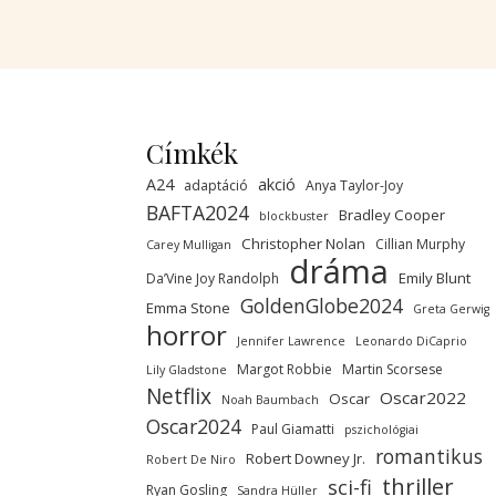
Címkék
A24
akció
adaptáció
Anya Taylor-Joy
BAFTA2024
Bradley Cooper
blockbuster
Christopher Nolan
Cillian Murphy
Carey Mulligan
dráma
Emily Blunt
Da’Vine Joy Randolph
GoldenGlobe2024
Emma Stone
Greta Gerwig
horror
Jennifer Lawrence
Leonardo DiCaprio
Margot Robbie
Martin Scorsese
Lily Gladstone
Netflix
Oscar2022
Oscar
Noah Baumbach
Oscar2024
Paul Giamatti
pszichológiai
romantikus
Robert Downey Jr.
Robert De Niro
thriller
sci-fi
Ryan Gosling
Sandra Hüller