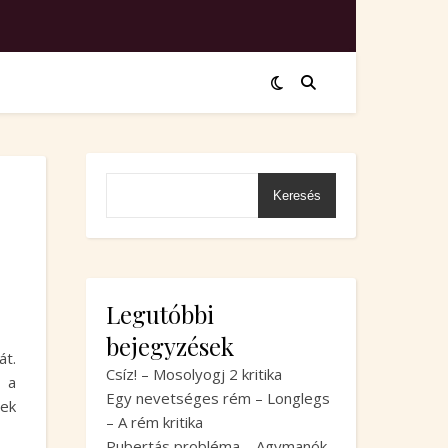
Keresés
Legutóbbi
bejegyzések
át.
Csíz! – Mosolyogj 2 kritika
 a
Egy nevetséges rém – Longlegs
tek
– A rém kritika
Pubertás probléma – Agymanók