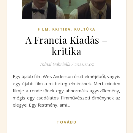
,
,
FILM
KRITIKA
KULTÚRA
A Francia Kiadás –
kritika
Tolnai Gabriella
/
2021.11.07.
Egy újabb film Wes Anderson őrült elméjéből, vagyis
egy újabb film a mi beteg elménknek. Mert minden
filmje a rendezőnek egy abnormális agyszülemény,
mégis egy csodálatos filmművészeti élménynek az
elegye. Egy festmény, ami…
TOVÁBB