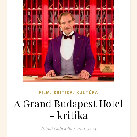
,
,
FILM
KRITIKA
KULTÚRA
A Grand Budapest Hotel
– kritika
Tolnai Gabriella
/
2021.07.24.