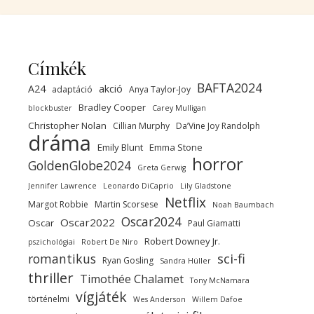
Címkék
BAFTA2024
A24
akció
adaptáció
Anya Taylor-Joy
Bradley Cooper
blockbuster
Carey Mulligan
Christopher Nolan
Cillian Murphy
Da’Vine Joy Randolph
dráma
Emily Blunt
Emma Stone
horror
GoldenGlobe2024
Greta Gerwig
Jennifer Lawrence
Leonardo DiCaprio
Lily Gladstone
Netflix
Margot Robbie
Martin Scorsese
Noah Baumbach
Oscar2024
Oscar2022
Oscar
Paul Giamatti
Robert Downey Jr.
pszichológiai
Robert De Niro
sci-fi
romantikus
Ryan Gosling
Sandra Hüller
thriller
Timothée Chalamet
Tony McNamara
vígjáték
történelmi
Wes Anderson
Willem Dafoe