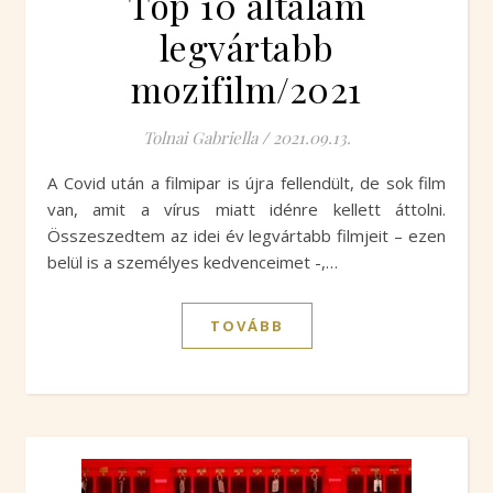
Top 10 általam
legvártabb
mozifilm/2021
Tolnai Gabriella
/
2021.09.13.
A Covid után a filmipar is újra fellendült, de sok film
van, amit a vírus miatt idénre kellett áttolni.
Összeszedtem az idei év legvártabb filmjeit – ezen
belül is a személyes kedvenceimet -,…
TOVÁBB