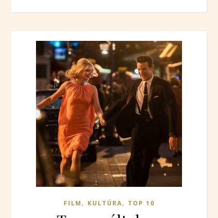
,
,
FILM
KULTÚRA
TOP 10