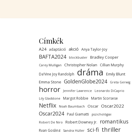
Címkék
A24
akció
adaptáció
Anya Taylor-Joy
BAFTA2024
Bradley Cooper
blockbuster
Christopher Nolan
Cillian Murphy
Carey Mulligan
dráma
Emily Blunt
Da’Vine Joy Randolph
GoldenGlobe2024
Emma Stone
Greta Gerwig
horror
Jennifer Lawrence
Leonardo DiCaprio
Margot Robbie
Martin Scorsese
Lily Gladstone
Netflix
Oscar2022
Oscar
Noah Baumbach
Oscar2024
Paul Giamatti
pszichológiai
romantikus
Robert Downey Jr.
Robert De Niro
thriller
sci-fi
Ryan Gosling
Sandra Hüller