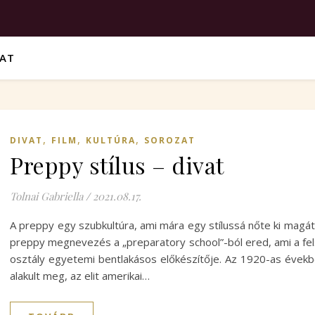
VAT
,
,
,
DIVAT
FILM
KULTÚRA
SOROZAT
Preppy stílus – divat
Tolnai Gabriella
/
2021.08.17.
A preppy egy szubkultúra, ami mára egy stílussá nőte ki magát
preppy megnevezés a „preparatory school”-ból ered, ami a fe
osztály egyetemi bentlakásos előkészítője. Az 1920-as évek
alakult meg, az elit amerikai…