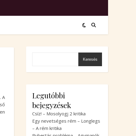
Keresés
Legutóbbi
. A
bejegyzések
lső
ben
Csíz! – Mosolyogj 2 kritika
Egy nevetséges rém – Longlegs
– A rém kritika
Pubertás probléma – Agymanók