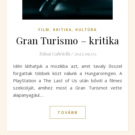
,
,
FILM
KRITIKA
KULTÚRA
Gran Turismo – kritika
Tolnai Gabriella
/
2023.09.03.
Idén láthatjuk a mozikba azt, amit tavaly ősszel
forgattak többek közt nálunk a Hungaroringen. A
PlayStation a The Last of Us után bővití a filmes
szekcióját, amihez most a Gran Turismot vette
alapanyagául.…
TOVÁBB