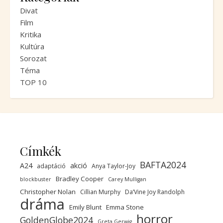
Divat
Film
Kritika
Kultúra
Sorozat
Téma
TOP 10
Címkék
BAFTA2024
A24
akció
adaptáció
Anya Taylor-Joy
Bradley Cooper
blockbuster
Carey Mulligan
Christopher Nolan
Cillian Murphy
Da’Vine Joy Randolph
dráma
Emily Blunt
Emma Stone
horror
GoldenGlobe2024
Greta Gerwig