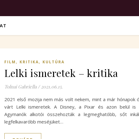
VAT
,
,
FILM
KRITIKA
KULTÚRA
Lelki ismeretek – kritika
Tolnai Gabriella
/
2021.06.15.
2021 első mozija nem más volt nekem, mint a már hónapok 
várt Lelki ismeretek. A Disney, a Pixar és azon belül is
Agymanók alkotói összehozták a legmeghatóbb, sőt inká
legfelkavaróbb meséjüket…