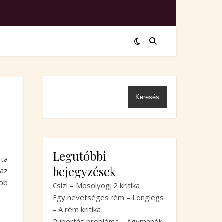
Keresés
Legutóbbi
óta
bejegyzések
 az
bb
Csíz! – Mosolyogj 2 kritika
Egy nevetséges rém – Longlegs
– A rém kritika
Pubertás probléma – Agymanók