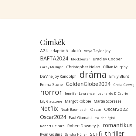
Címkék
A24
akció
adaptáció
Anya Taylor-Joy
BAFTA2024
Bradley Cooper
blockbuster
Christopher Nolan
Cillian Murphy
Carey Mulligan
dráma
Emily Blunt
Da’Vine Joy Randolph
GoldenGlobe2024
Emma Stone
Greta Gerwig
horror
Jennifer Lawrence
Leonardo DiCaprio
Margot Robbie
Martin Scorsese
Lily Gladstone
Netflix
Oscar2022
Oscar
Noah Baumbach
Oscar2024
Paul Giamatti
pszichológiai
romantikus
Robert Downey Jr.
Robert De Niro
thriller
sci-fi
Ryan Gosling
Sandra Hüller