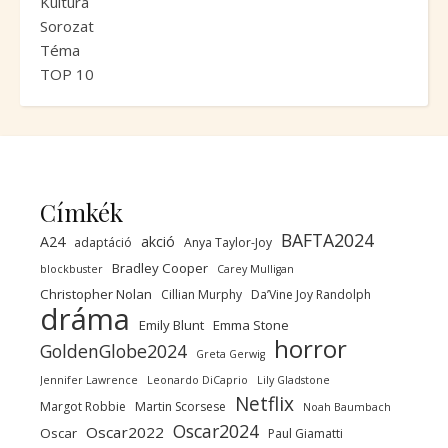
Kultúra
Sorozat
Téma
TOP 10
Címkék
BAFTA2024
A24
akció
adaptáció
Anya Taylor-Joy
Bradley Cooper
blockbuster
Carey Mulligan
Christopher Nolan
Cillian Murphy
Da’Vine Joy Randolph
dráma
Emily Blunt
Emma Stone
horror
GoldenGlobe2024
Greta Gerwig
Jennifer Lawrence
Leonardo DiCaprio
Lily Gladstone
Netflix
Margot Robbie
Martin Scorsese
Noah Baumbach
Oscar2024
Oscar2022
Oscar
Paul Giamatti