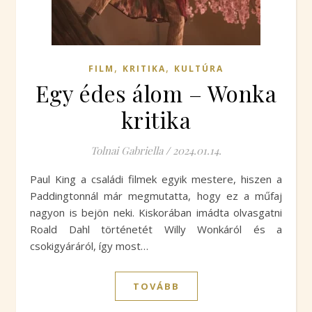
,
,
FILM
KRITIKA
KULTÚRA
Egy édes álom – Wonka
kritika
Tolnai Gabriella
/
2024.01.14.
Paul King a családi filmek egyik mestere, hiszen a
Paddingtonnál már megmutatta, hogy ez a műfaj
nagyon is bejön neki. Kiskorában imádta olvasgatni
Roald Dahl történetét Willy Wonkáról és a
csokigyáráról, így most…
TOVÁBB