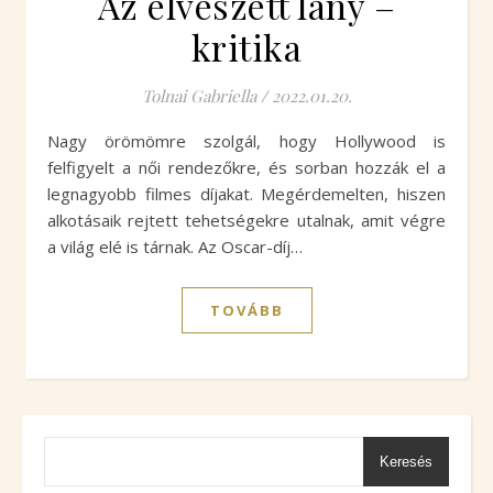
Az elveszett lány –
kritika
Tolnai Gabriella
/
2022.01.20.
Nagy örömömre szolgál, hogy Hollywood is
felfigyelt a női rendezőkre, és sorban hozzák el a
legnagyobb filmes díjakat. Megérdemelten, hiszen
alkotásaik rejtett tehetségekre utalnak, amit végre
a világ elé is tárnak. Az Oscar-díj…
TOVÁBB
Keresés