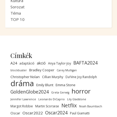
Kultúra
Sorozat
Téma
TOP 10
Címkék
BAFTA2024
A24
akció
adaptáció
Anya Taylor-Joy
Bradley Cooper
blockbuster
Carey Mulligan
Christopher Nolan
Cillian Murphy
Da’Vine Joy Randolph
dráma
Emily Blunt
Emma Stone
horror
GoldenGlobe2024
Greta Gerwig
Jennifer Lawrence
Leonardo DiCaprio
Lily Gladstone
Netflix
Margot Robbie
Martin Scorsese
Noah Baumbach
Oscar2024
Oscar2022
Oscar
Paul Giamatti