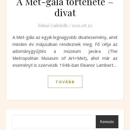
A Met-gála története –
divat
Tolnai Gabriella
/
2021.08.30.
A Met-gála az egyik legnagyobb divatesemény, amit
minden év májusában rendeznek meg. Fő célja az
adománygyűjtés a múzeum javára (The
Metropolitan Museum of Art=Met), ahol már az
eseményt is szervezik. 1948-ban Eleanor Lambert…
TOVÁBB
Keresés