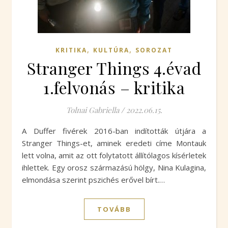
,
,
KRITIKA
KULTÚRA
SOROZAT
Stranger Things 4.évad
1.felvonás – kritika
Tolnai Gabriella
/
2022.06.15.
A Duffer fivérek 2016-ban indították útjára a
Stranger Things-et, aminek eredeti címe Montauk
lett volna, amit az ott folytatott állítólagos kísérletek
ihlettek. Egy orosz származású hölgy, Nina Kulagina,
elmondása szerint pszichés erővel bírt.…
TOVÁBB