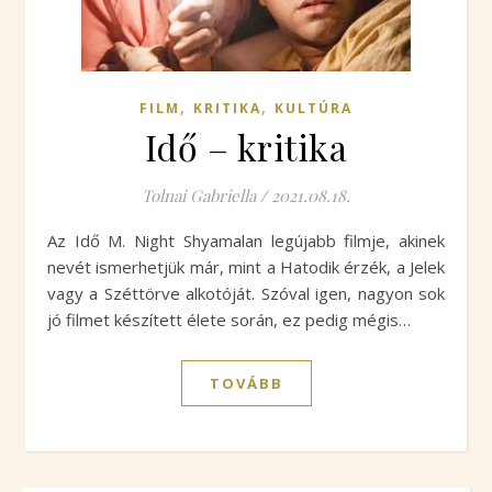
,
,
FILM
KRITIKA
KULTÚRA
Idő – kritika
Tolnai Gabriella
/
2021.08.18.
Az Idő M. Night Shyamalan legújabb filmje, akinek
nevét ismerhetjük már, mint a Hatodik érzék, a Jelek
vagy a Széttörve alkotóját. Szóval igen, nagyon sok
jó filmet készített élete során, ez pedig mégis…
TOVÁBB