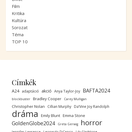
Film
Kritika
Kultúra
Sorozat
Téma
TOP 10
Címkék
BAFTA2024
A24
akció
adaptáció
Anya Taylor-Joy
Bradley Cooper
blockbuster
Carey Mulligan
Christopher Nolan
Cillian Murphy
Da’Vine Joy Randolph
dráma
Emily Blunt
Emma Stone
horror
GoldenGlobe2024
Greta Gerwig
Jennifer Lawrence
Leonardo DiCaprio
Lily Gladstone