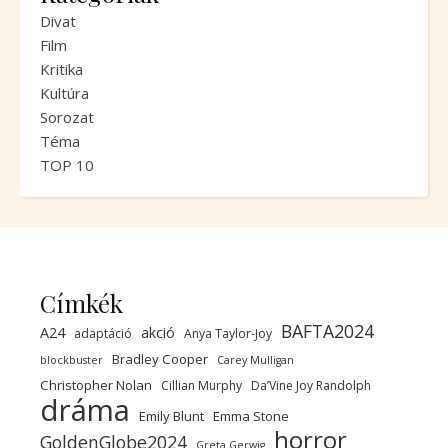
Divat
Film
Kritika
Kultúra
Sorozat
Téma
TOP 10
Címkék
BAFTA2024
A24
akció
adaptáció
Anya Taylor-Joy
Bradley Cooper
blockbuster
Carey Mulligan
Christopher Nolan
Cillian Murphy
Da’Vine Joy Randolph
dráma
Emily Blunt
Emma Stone
horror
GoldenGlobe2024
Greta Gerwig