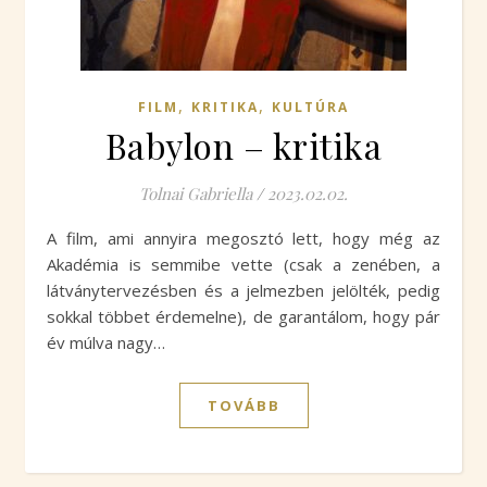
,
,
FILM
KRITIKA
KULTÚRA
Babylon – kritika
Tolnai Gabriella
/
2023.02.02.
A film, ami annyira megosztó lett, hogy még az
Akadémia is semmibe vette (csak a zenében, a
látványtervezésben és a jelmezben jelölték, pedig
sokkal többet érdemelne), de garantálom, hogy pár
év múlva nagy…
TOVÁBB