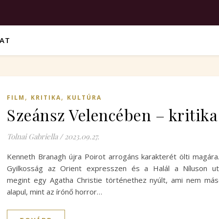
VAT
,
,
FILM
KRITIKA
KULTÚRA
Szeánsz Velencében – kritika
Tolnai Gabriella
/
2023.09.27.
Kenneth Branagh újra Poirot arrogáns karakterét ölti magára
Gyilkosság az Orient expresszen és a Halál a Níluson u
megint egy Agatha Christie történethez nyúlt, ami nem má
alapul, mint az írónő horror…