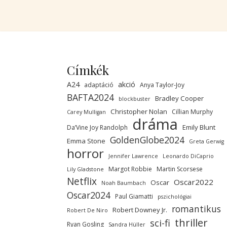
Címkék
A24
akció
adaptáció
Anya Taylor-Joy
BAFTA2024
Bradley Cooper
blockbuster
Christopher Nolan
Cillian Murphy
Carey Mulligan
dráma
Emily Blunt
Da’Vine Joy Randolph
GoldenGlobe2024
Emma Stone
Greta Gerwig
horror
Jennifer Lawrence
Leonardo DiCaprio
Margot Robbie
Martin Scorsese
Lily Gladstone
Netflix
Oscar2022
Oscar
Noah Baumbach
Oscar2024
Paul Giamatti
pszichológiai
romantikus
Robert Downey Jr.
Robert De Niro
thriller
sci-fi
Ryan Gosling
Sandra Hüller