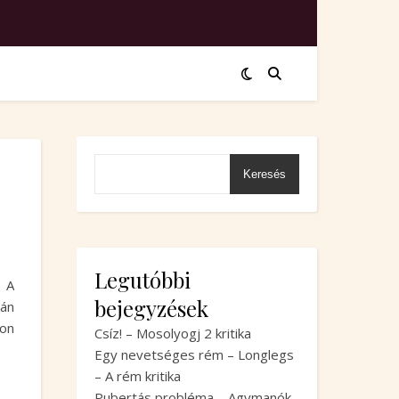
Keresés
Legutóbbi
. A
bejegyzések
tán
son
Csíz! – Mosolyogj 2 kritika
Egy nevetséges rém – Longlegs
– A rém kritika
Pubertás probléma – Agymanók