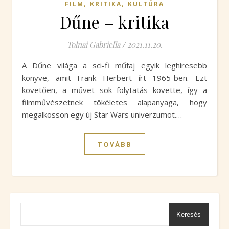
,
,
FILM
KRITIKA
KULTÚRA
Dűne – kritika
Tolnai Gabriella
/
2021.11.20.
A Dűne világa a sci-fi műfaj egyik leghíresebb
könyve, amit Frank Herbert írt 1965-ben. Ezt
követően, a művet sok folytatás követte, így a
filmművészetnek tökéletes alapanyaga, hogy
megalkosson egy új Star Wars univerzumot.…
TOVÁBB
Keresés