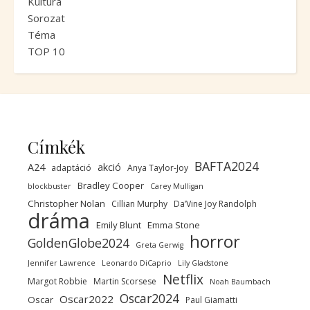
Kultúra
Sorozat
Téma
TOP 10
Címkék
BAFTA2024
A24
akció
adaptáció
Anya Taylor-Joy
Bradley Cooper
blockbuster
Carey Mulligan
Christopher Nolan
Cillian Murphy
Da’Vine Joy Randolph
dráma
Emily Blunt
Emma Stone
horror
GoldenGlobe2024
Greta Gerwig
Jennifer Lawrence
Leonardo DiCaprio
Lily Gladstone
Netflix
Margot Robbie
Martin Scorsese
Noah Baumbach
Oscar2024
Oscar2022
Oscar
Paul Giamatti