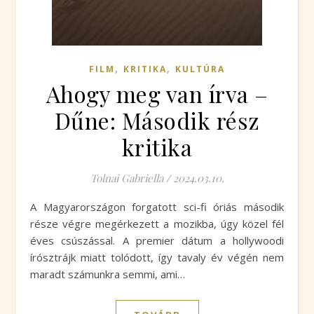
,
,
FILM
KRITIKA
KULTÚRA
Ahogy meg van írva –
Dűne: Második rész
kritika
Tolnai Gabriella
/
2024.03.10.
A Magyarországon forgatott sci-fi óriás második
része végre megérkezett a mozikba, úgy közel fél
éves csúszással. A premier dátum a hollywoodi
írósztrájk miatt tolódott, így tavaly év végén nem
maradt számunkra semmi, ami…