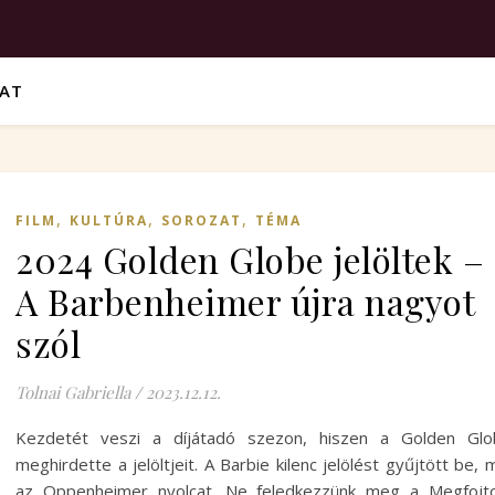
VAT
,
,
,
FILM
KULTÚRA
SOROZAT
TÉMA
2024 Golden Globe jelöltek –
A Barbenheimer újra nagyot
szól
Tolnai Gabriella
/
2023.12.12.
Kezdetét veszi a díjátadó szezon, hiszen a Golden Glo
meghirdette a jelöltjeit. A Barbie kilenc jelölést gyűjtött be, 
az Oppenheimer nyolcat. Ne feledkezzünk meg a Megfojto