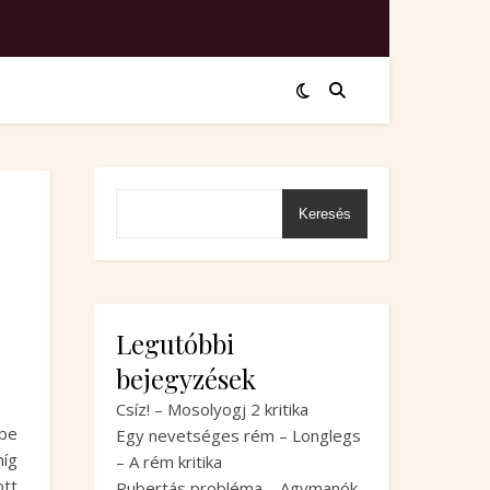
Keresés
Legutóbbi
bejegyzések
Csíz! – Mosolyogj 2 kritika
be
Egy nevetséges rém – Longlegs
míg
– A rém kritika
tt
Pubertás probléma – Agymanók