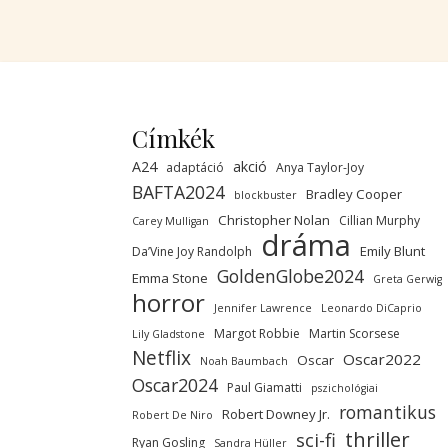
Címkék
A24
akció
adaptáció
Anya Taylor-Joy
BAFTA2024
Bradley Cooper
blockbuster
Christopher Nolan
Cillian Murphy
Carey Mulligan
dráma
Emily Blunt
Da’Vine Joy Randolph
GoldenGlobe2024
Emma Stone
Greta Gerwig
horror
Jennifer Lawrence
Leonardo DiCaprio
Margot Robbie
Martin Scorsese
Lily Gladstone
Netflix
Oscar2022
Oscar
Noah Baumbach
Oscar2024
Paul Giamatti
pszichológiai
romantikus
Robert Downey Jr.
Robert De Niro
thriller
sci-fi
Ryan Gosling
Sandra Hüller