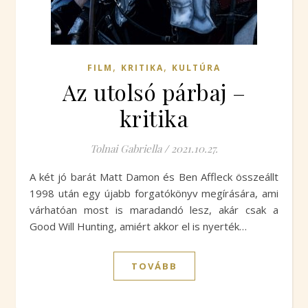
,
,
FILM
KRITIKA
KULTÚRA
Az utolsó párbaj –
kritika
Tolnai Gabriella
/
2021.10.27.
A két jó barát Matt Damon és Ben Affleck összeállt
1998 után egy újabb forgatókönyv megírására, ami
várhatóan most is maradandó lesz, akár csak a
Good Will Hunting, amiért akkor el is nyerték…
TOVÁBB