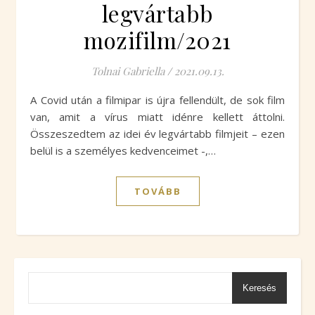
legvártabb
mozifilm/2021
Tolnai Gabriella
/
2021.09.13.
A Covid után a filmipar is újra fellendült, de sok film
van, amit a vírus miatt idénre kellett áttolni.
Összeszedtem az idei év legvártabb filmjeit – ezen
belül is a személyes kedvenceimet -,…
TOVÁBB
Keresés