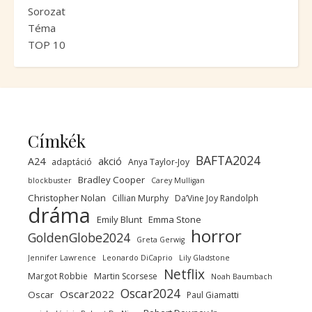
Sorozat
Téma
TOP 10
Címkék
BAFTA2024
A24
akció
adaptáció
Anya Taylor-Joy
Bradley Cooper
blockbuster
Carey Mulligan
Christopher Nolan
Cillian Murphy
Da’Vine Joy Randolph
dráma
Emily Blunt
Emma Stone
horror
GoldenGlobe2024
Greta Gerwig
Jennifer Lawrence
Leonardo DiCaprio
Lily Gladstone
Netflix
Margot Robbie
Martin Scorsese
Noah Baumbach
Oscar2024
Oscar2022
Oscar
Paul Giamatti