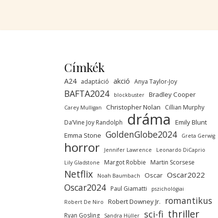
Címkék
A24
akció
adaptáció
Anya Taylor-Joy
BAFTA2024
Bradley Cooper
blockbuster
Christopher Nolan
Cillian Murphy
Carey Mulligan
dráma
Emily Blunt
Da’Vine Joy Randolph
GoldenGlobe2024
Emma Stone
Greta Gerwig
horror
Jennifer Lawrence
Leonardo DiCaprio
Margot Robbie
Martin Scorsese
Lily Gladstone
Netflix
Oscar2022
Oscar
Noah Baumbach
Oscar2024
Paul Giamatti
pszichológiai
romantikus
Robert Downey Jr.
Robert De Niro
thriller
sci-fi
Ryan Gosling
Sandra Hüller