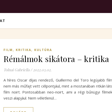
VAT
,
,
FILM
KRITIKA
KULTÚRA
Rémálmok sikátora – kritika
Tolnai Gabriella
/
2022.03.02.
A híres Oscar díjas rendező, Guillermo del Toro legújabb fil
nem más műfajt vett célpontjául, mint a mostanában ritkán lát
film noirt. Pontosabban neo-noirt, ami a régi bűnügyi filme
veszi alapjául. Nem véletlenül…