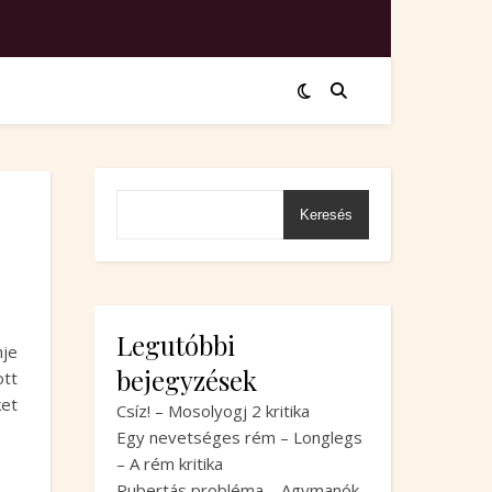
Keresés
Legutóbbi
mje
bejegyzések
ott
ket
Csíz! – Mosolyogj 2 kritika
Egy nevetséges rém – Longlegs
– A rém kritika
Pubertás probléma – Agymanók