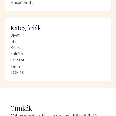
Maxből kritika
Kategóriák
Divat
Film
Kritika
Kultúra
Sorozat
Téma
TOP 10
Címkék
BAFTA2024
A24
akció
adaptáció
Anya Taylor-Joy