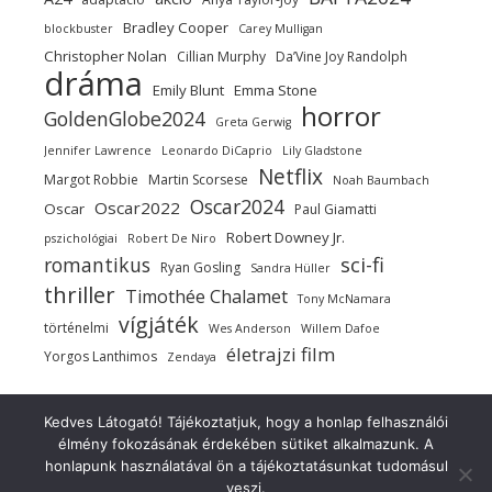
Bradley Cooper
blockbuster
Carey Mulligan
Christopher Nolan
Cillian Murphy
Da’Vine Joy Randolph
dráma
Emily Blunt
Emma Stone
horror
GoldenGlobe2024
Greta Gerwig
Jennifer Lawrence
Leonardo DiCaprio
Lily Gladstone
Netflix
Margot Robbie
Martin Scorsese
Noah Baumbach
Oscar2024
Oscar2022
Oscar
Paul Giamatti
Robert Downey Jr.
pszichológiai
Robert De Niro
sci-fi
romantikus
Ryan Gosling
Sandra Hüller
thriller
Timothée Chalamet
Tony McNamara
vígjáték
történelmi
Wes Anderson
Willem Dafoe
életrajzi film
Yorgos Lanthimos
Zendaya
Kedves Látogató! Tájékoztatjuk, hogy a honlap felhasználói
élmény fokozásának érdekében sütiket alkalmazunk. A
Copyright 2021-2025 ©
honlapunk használatával ön a tájékoztatásunkat tudomásul
Ashe a sablont
Szerkesztőség
Szerzői jog!
Belépés
veszi.