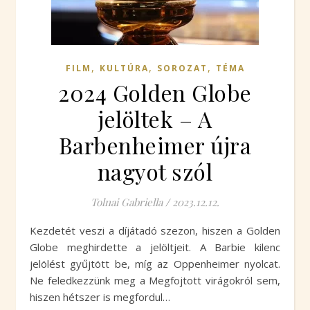
,
,
,
FILM
KULTÚRA
SOROZAT
TÉMA
2024 Golden Globe
jelöltek – A
Barbenheimer újra
nagyot szól
Tolnai Gabriella
/
2023.12.12.
Kezdetét veszi a díjátadó szezon, hiszen a Golden
Globe meghirdette a jelöltjeit. A Barbie kilenc
jelölést gyűjtött be, míg az Oppenheimer nyolcat.
Ne feledkezzünk meg a Megfojtott virágokról sem,
hiszen hétszer is megfordul…