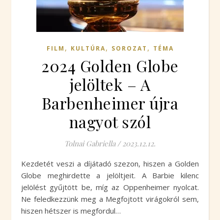
,
,
,
FILM
KULTÚRA
SOROZAT
TÉMA
2024 Golden Globe
jelöltek – A
Barbenheimer újra
nagyot szól
Tolnai Gabriella
/
2023.12.12.
Kezdetét veszi a díjátadó szezon, hiszen a Golden
Globe meghirdette a jelöltjeit. A Barbie kilenc
jelölést gyűjtött be, míg az Oppenheimer nyolcat.
Ne feledkezzünk meg a Megfojtott virágokról sem,
hiszen hétszer is megfordul…