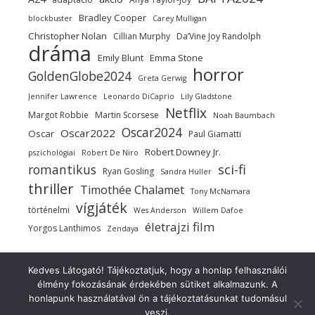
Bradley Cooper
blockbuster
Carey Mulligan
Christopher Nolan
Cillian Murphy
Da’Vine Joy Randolph
dráma
Emily Blunt
Emma Stone
horror
GoldenGlobe2024
Greta Gerwig
Jennifer Lawrence
Leonardo DiCaprio
Lily Gladstone
Netflix
Margot Robbie
Martin Scorsese
Noah Baumbach
Oscar2024
Oscar2022
Oscar
Paul Giamatti
Robert Downey Jr.
pszichológiai
Robert De Niro
sci-fi
romantikus
Ryan Gosling
Sandra Hüller
thriller
Timothée Chalamet
Tony McNamara
vígjáték
történelmi
Wes Anderson
Willem Dafoe
életrajzi film
Yorgos Lanthimos
Zendaya
Kedves Látogató! Tájékoztatjuk, hogy a honlap felhasználói
élmény fokozásának érdekében sütiket alkalmazunk. A
Copyright 2021-2025 ©
honlapunk használatával ön a tájékoztatásunkat tudomásul
Ashe a sablont
Szerkesztőség
Szerzői jog!
Belépés
veszi.