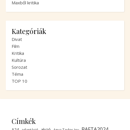
Maxből kritika
Kategóriák
Divat
Film
Kritika
Kultúra
Sorozat
Téma
TOP 10
Címkék
BAFTA2024
A24
akció
adaptáció
Anya Taylor-Joy