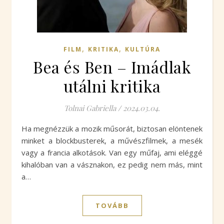
,
,
FILM
KRITIKA
KULTÚRA
Bea és Ben – Imádlak
utálni kritika
Tolnai Gabriella
/
2024.03.04.
Ha megnézzük a mozik műsorát, biztosan elöntenek
minket a blockbusterek, a művészfilmek, a mesék
vagy a francia alkotások. Van egy műfaj, ami eléggé
kihalóban van a vásznakon, ez pedig nem más, mint
a…
TOVÁBB