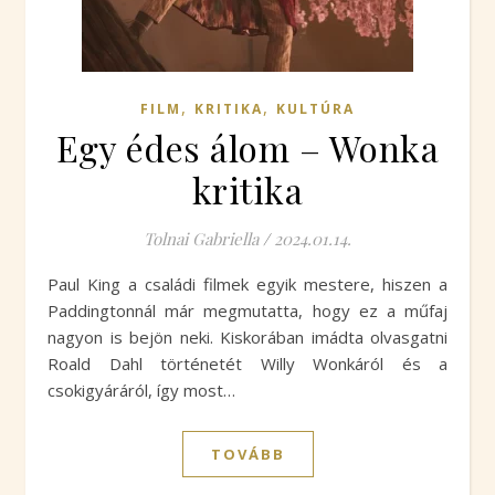
,
,
FILM
KRITIKA
KULTÚRA
Egy édes álom – Wonka
kritika
Tolnai Gabriella
/
2024.01.14.
Paul King a családi filmek egyik mestere, hiszen a
Paddingtonnál már megmutatta, hogy ez a műfaj
nagyon is bejön neki. Kiskorában imádta olvasgatni
Roald Dahl történetét Willy Wonkáról és a
csokigyáráról, így most…
TOVÁBB