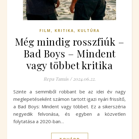
,
,
FILM
KRITIKA
KULTÚRA
Még mindig rosszfiúk –
Bad Boys – Mindent
vagy többet kritika
Repa Tamás
/
2024.06.22.
Szinte a semmiből robbant be az idei év nagy
meglepetéseként számon tartott igazi nyári frissítő,
a Bad Boys: Mindent vagy többet. Ez a sikerszéria
negyedik felvonása, és egyben a közvetlen
folytatása a 2020-ban…