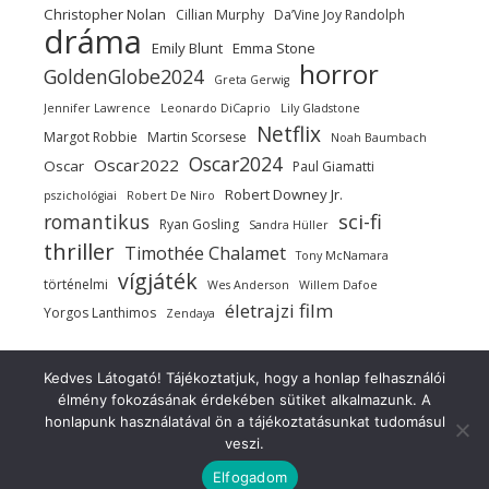
Christopher Nolan
Cillian Murphy
Da’Vine Joy Randolph
dráma
Emily Blunt
Emma Stone
horror
GoldenGlobe2024
Greta Gerwig
Jennifer Lawrence
Leonardo DiCaprio
Lily Gladstone
Netflix
Margot Robbie
Martin Scorsese
Noah Baumbach
Oscar2024
Oscar2022
Oscar
Paul Giamatti
Robert Downey Jr.
pszichológiai
Robert De Niro
sci-fi
romantikus
Ryan Gosling
Sandra Hüller
thriller
Timothée Chalamet
Tony McNamara
vígjáték
történelmi
Wes Anderson
Willem Dafoe
életrajzi film
Yorgos Lanthimos
Zendaya
Kedves Látogató! Tájékoztatjuk, hogy a honlap felhasználói
élmény fokozásának érdekében sütiket alkalmazunk. A
Copyright 2021-2025 ©
honlapunk használatával ön a tájékoztatásunkat tudomásul
Ashe a sablont
Szerkesztőség
Szerzői jog!
Belépés
veszi.
készítette:
WP Royal
.
Elfogadom