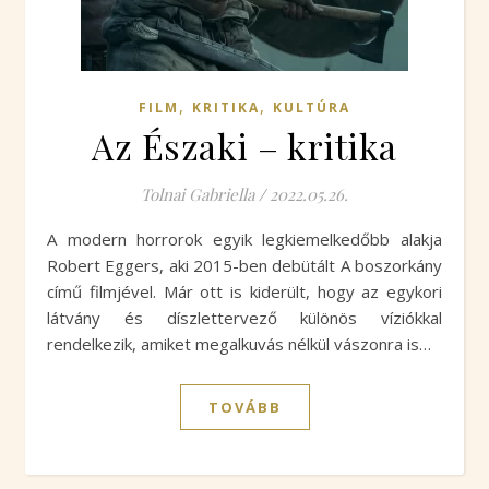
,
,
FILM
KRITIKA
KULTÚRA
Az Északi – kritika
Tolnai Gabriella
/
2022.05.26.
A modern horrorok egyik legkiemelkedőbb alakja
Robert Eggers, aki 2015-ben debütált A boszorkány
című filmjével. Már ott is kiderült, hogy az egykori
látvány és díszlettervező különös víziókkal
rendelkezik, amiket megalkuvás nélkül vászonra is…
TOVÁBB