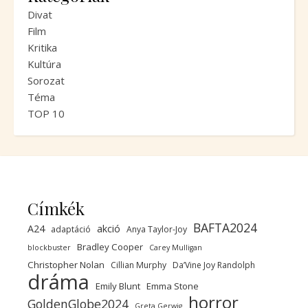
Divat
Film
Kritika
Kultúra
Sorozat
Téma
TOP 10
Címkék
BAFTA2024
A24
akció
adaptáció
Anya Taylor-Joy
Bradley Cooper
blockbuster
Carey Mulligan
Christopher Nolan
Cillian Murphy
Da’Vine Joy Randolph
dráma
Emily Blunt
Emma Stone
horror
GoldenGlobe2024
Greta Gerwig