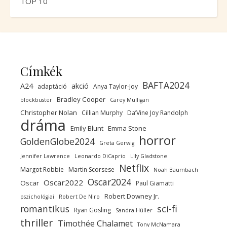
TOP 10
Címkék
BAFTA2024
A24
akció
adaptáció
Anya Taylor-Joy
Bradley Cooper
blockbuster
Carey Mulligan
Christopher Nolan
Cillian Murphy
Da’Vine Joy Randolph
dráma
Emily Blunt
Emma Stone
horror
GoldenGlobe2024
Greta Gerwig
Jennifer Lawrence
Leonardo DiCaprio
Lily Gladstone
Netflix
Margot Robbie
Martin Scorsese
Noah Baumbach
Oscar2024
Oscar2022
Oscar
Paul Giamatti
Robert Downey Jr.
pszichológiai
Robert De Niro
sci-fi
romantikus
Ryan Gosling
Sandra Hüller
thriller
Timothée Chalamet
Tony McNamara