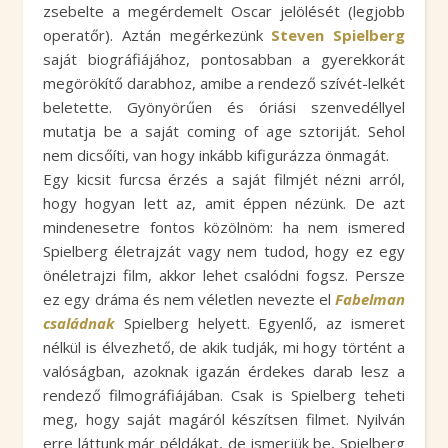
zsebelte a megérdemelt Oscar jelölését (legjobb
operatőr). Aztán megérkezünk
Steven Spielberg
saját biográfiájához, pontosabban a gyerekkorát
megörökítő darabhoz, amibe a rendező szívét-lelkét
beletette. Gyönyörűen és óriási szenvedéllyel
mutatja be a saját coming of age sztoriját. Sehol
nem dicsőíti, van hogy inkább kifigurázza önmagát.
Egy kicsit furcsa érzés a saját filmjét nézni arról,
hogy hogyan lett az, amit éppen nézünk. De azt
mindenesetre fontos közölnöm: ha nem ismered
Spielberg életrajzát vagy nem tudod, hogy ez egy
önéletrajzi film, akkor lehet csalódni fogsz. Persze
ez egy dráma és nem véletlen nevezte el
Fabelman
családnak
Spielberg helyett. Egyenlő, az ismeret
nélkül is élvezhető, de akik tudják, mi hogy történt a
valóságban, azoknak igazán érdekes darab lesz a
rendező filmográfiájában. Csak is Spielberg teheti
meg, hogy saját magáról készítsen filmet. Nyilván
erre láttunk már példákat, de ismerjük be, Spielberg