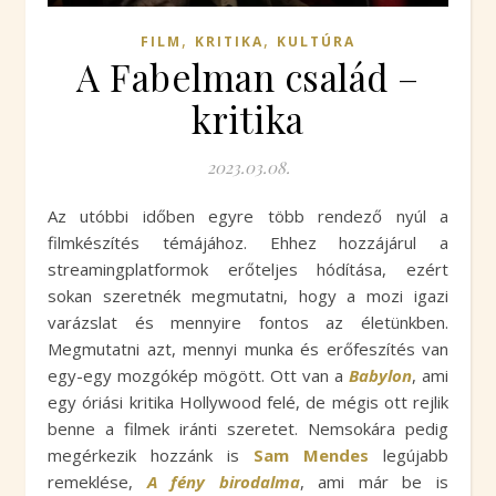
,
,
FILM
KRITIKA
KULTÚRA
A Fabelman család –
kritika
2023.03.08.
Az utóbbi időben egyre több rendező nyúl a
filmkészítés témájához. Ehhez hozzájárul a
streamingplatformok erőteljes hódítása, ezért
sokan szeretnék megmutatni, hogy a mozi igazi
varázslat és mennyire fontos az életünkben.
Megmutatni azt, mennyi munka és erőfeszítés van
egy-egy mozgókép mögött. Ott van a
Babylon
, ami
egy óriási kritika Hollywood felé, de mégis ott rejlik
benne a filmek iránti szeretet. Nemsokára pedig
megérkezik hozzánk is
Sam Mendes
legújabb
remeklése,
A fény birodalma
, ami már be is