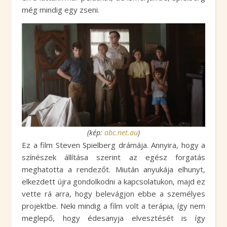
még mindig egy zseni.
(kép:
abc.net.au
)
Ez a film Steven Spielberg drámája. Annyira, hogy a
színészek állítása szerint az egész forgatás
meghatotta a rendezőt. Miután anyukája elhunyt,
elkezdett újra gondolkodni a kapcsolatukon, majd ez
vette rá arra, hogy belevágjon ebbe a személyes
projektbe. Neki mindig a film volt a terápia, így nem
meglepő, hogy édesanyja elvesztését is így