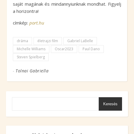
saját magának és mindannyiunknak mondhat. Figyelj
a horizontra!
címkép:
port.hu
dráma
életrajzi film
Gabriel LaBelle
Michelle Williams
Oscar2023
Paul Dano
Steven Spielberg
-
Tolnai Gabriella
Keresés