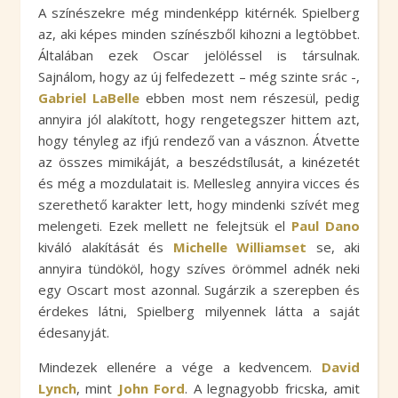
A színészekre még mindenképp kitérnék. Spielberg
az, aki képes minden színészből kihozni a legtöbbet.
Általában ezek Oscar jelöléssel is társulnak.
Sajnálom, hogy az új felfedezett – még szinte srác -,
Gabriel LaBelle
ebben most nem részesül, pedig
annyira jól alakított, hogy rengetegszer hittem azt,
hogy tényleg az ifjú rendező van a vásznon. Átvette
az összes mimikáját, a beszédstílusát, a kinézetét
és még a mozdulatait is. Mellesleg annyira vicces és
szerethető karakter lett, hogy mindenki szívét meg
melengeti. Ezek mellett ne felejtsük el
Paul Dano
kiváló alakítását és
Michelle Williamset
se, aki
annyira tündököl, hogy szíves örömmel adnék neki
egy Oscart most azonnal. Sugárzik a szerepben és
érdekes látni, Spielberg milyennek látta a saját
édesanyját.
Mindezek ellenére a vége a kedvencem.
David
Lynch
, mint
John Ford
. A legnagyobb fricska, amit