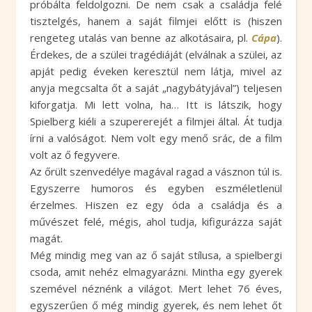
próbálta feldolgozni. De nem csak a családja felé
tisztelgés, hanem a saját filmjei előtt is (hiszen
rengeteg utalás van benne az alkotásaira, pl.
Cápa
).
Érdekes, de a szülei tragédiáját (elválnak a szülei, az
apját pedig éveken keresztül nem látja, mivel az
anyja megcsalta őt a saját „nagybátyjával”) teljesen
kiforgatja. Mi lett volna, ha… Itt is látszik, hogy
Spielberg kiéli a szupererejét a filmjei által. Át tudja
írni a valóságot. Nem volt egy menő srác, de a film
volt az ő fegyvere.
Az őrült szenvedélye magával ragad a vásznon túl is.
Egyszerre humoros és egyben eszméletlenül
érzelmes. Hiszen ez egy óda a családja és a
művészet felé, mégis, ahol tudja, kifigurázza saját
magát.
Még mindig meg van az ő saját stílusa, a spielbergi
csoda, amit nehéz elmagyarázni. Mintha egy gyerek
szemével néznénk a világot. Mert lehet 76 éves,
egyszerűen ő még mindig gyerek, és nem lehet őt