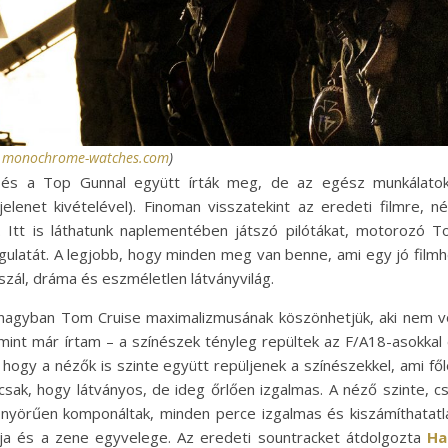
:
monochrome-watches.com
)
l és a Top Gunnal együtt írták meg, de az egész munkálato
elenet kivételével). Finoman visszatekint az eredeti filmre, n
. Itt is láthatunk naplementében játszó pilótákat, motorozó 
ngulatát. A legjobb, hogy minden meg van benne, ami egy jó film
szál, dráma és eszméletlen látványvilág.
t nagyban Tom Cruise maximalizmusának köszönhetjük, aki nem v
– mint már írtam – a színészek tényleg repültek az F/A18-asokkal
t, hogy a nézők is szinte együtt repüljenek a színészekkel, ami fő
sak, hogy látványos, de ideg őrlően izgalmas. A néző szinte, c
önyörűen komponáltak, minden perce izgalmas és kiszámíthatatl
ja és a zene egyvelege. Az eredeti sountracket átdolgozta
Ha