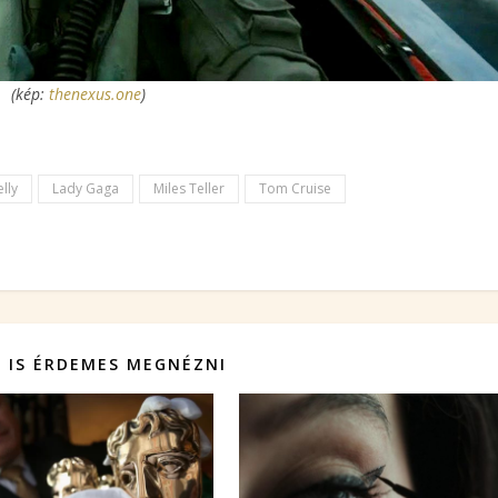
(kép:
thenexus
.one
)
lly
Lady Gaga
Miles Teller
Tom Cruise
 IS ÉRDEMES MEGNÉZNI