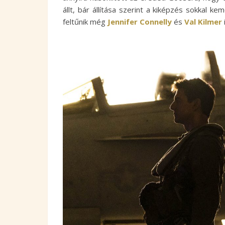
állt, bár állítása szerint a kiképzés sokkal k
feltűnik még
Jennifer Connelly
és
Val Kilmer