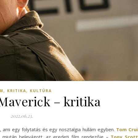
,
,
LM
KRITIKA
KULTÚRA
Maverick – kritika
2022.06.23.
, ami egy folytatás és egy nosztalgia hullám egyben.
Tom Crui
jd miután belevágott, az eredeti film rendezője –
Tony Scot