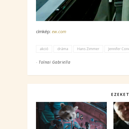
címkép:
ew.com
akció
dráma
Hans Zimmer
Jennifer Cone
-
Tolnai Gabriella
EZEKET