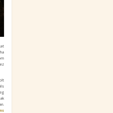
kat
éha
Tom
hez
olt
 és
leg
sak
an.
ns