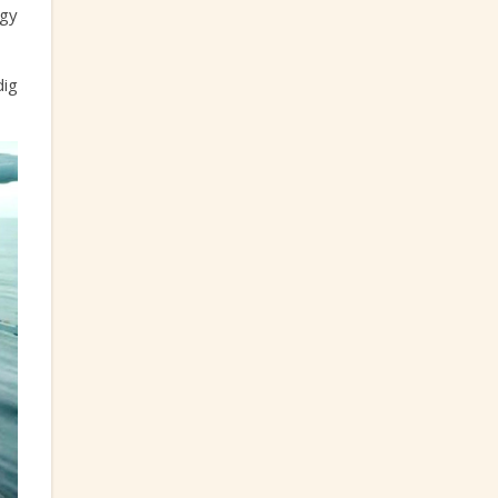
egy
dig