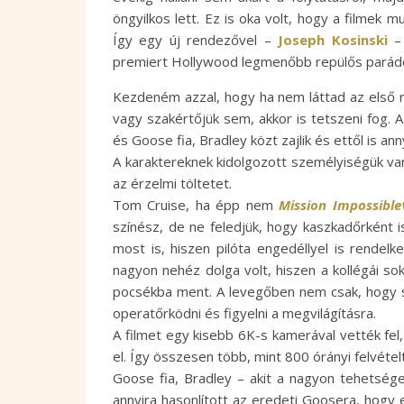
öngyilkos lett. Ez is oka volt, hogy a filmek m
Így egy új rendezővel –
Joseph Kosinski
– 
premiert Hollywood legmenőbb repülős parádé
Kezdeném azzal, hogy ha nem láttad az első r
vagy szakértőjük sem, akkor is tetszeni fog. A
és Goose fia, Bradley közt zajlik és ettől is a
A karaktereknek kidolgozott személyiségük van
az érzelmi töltetet.
Tom Cruise, ha épp nem
Mission Impossible
színész, de ne feledjük, hogy kaszkadőrként is
most is, hiszen pilóta engedéllyel is rendelk
nagyon nehéz dolga volt, hiszen a kollégái sok
pocsékba ment. A levegőben nem csak, hogy szí
operatőrködni és figyelni a megvilágításra.
A filmet egy kisebb 6K-s kamerával vették fel
el. Így összesen több, mint 800 órányi felvétel
Goose fia, Bradley – akit a nagyon tehetsé
annyira hasonlított az eredeti Goosera, hogy 