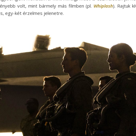
eményebb volt, mint bármely más filmben (pl.
Whiplash
). Rajtuk kí
is, egy-két érzelmes jelenetre.