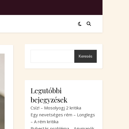
Keresés
Legutóbbi
bejegyzések
Csíz! – Mosolyogj 2 kritika
Egy nevetséges rém – Longlegs
– A rém kritika
Pubertás probléma – Agymanók