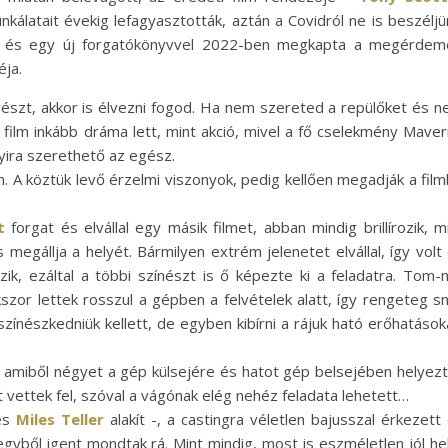
unkálatait évekig lefagyasztották, aztán a Covidról ne is beszéljü
és egy új forgatókönyvvel 2022-ben megkapta a megérdeme
ja.
észt, akkor is élvezni fogod. Ha nem szereted a repülőket és 
 film inkább dráma lett, mint akció, mivel a fő cselekmény Maver
nnyira szerethető az egész.
. A köztük levő érzelmi viszonyok, pedig kellően megadják a fil
t
forgat és elvállal egy másik filmet, abban mindig brillírozik, m
 megállja a helyét. Bármilyen extrém jelenetet elvállal, így volt
ezik, ezáltal a többi színészt is ő képezte ki a feladatra. Tom-
szor lettek rosszul a gépben a felvételek alatt, így rengeteg sn
nészkedniük kellett, de egyben kibírni a rájuk ható erőhatások
, amiből négyet a gép külsejére és hatot gép belsejében helyez
t vettek fel, szóval a vágónak elég nehéz feladata lehetett…
ges
Miles Teller
alakít -, a castingra véletlen bajusszal érkezett
egyből igent mondtak rá. Mint mindig, most is eszméletlen jól he