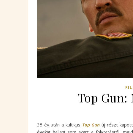
FI
Top Gun: 
35 év után a kultikus
Top Gun
új részt kapott
évekig hallani sem akart a folytatásról, ma