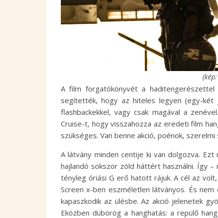
(kép
A film forgatókönyvét a haditengerészette
segítették, hogy az hiteles legyen (egy-két j
flashbackekkel, vagy csak magával a zenével
Cruise-t, hogy visszahozza az eredeti film ha
szükséges. Van benne akció, poénok, szerelmi 
A látvány minden centije ki van dolgozva. Ez
hajlandó sokszor zöld háttért használni. Így 
tényleg óriási G erő hatott rájuk. A cél az vol
Screen x-ben eszméletlen látványos. És nem c
kapaszkodik az ülésbe. Az akció jelenetek gy
Eközben dübörög a hanghatás: a repülő hang