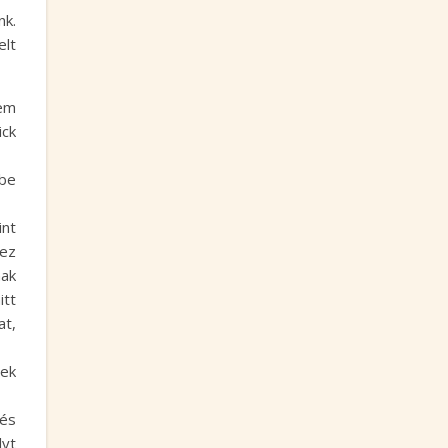
nk.
lt
nem
ick
mbe
int
 ez
nak
itt
at,
tek
 és
lyt